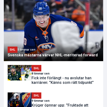
SHL
5 timmar sen
Svenska mästarna värvar NHL-meriterad forward
SHL
8 timmar sen
Fick inte förlängt - nu avslutar han
karriären: "Känns som rätt tidpunkt"
SHL
9 timmar sen
Krüger öpnnar upp: "Fruktade att