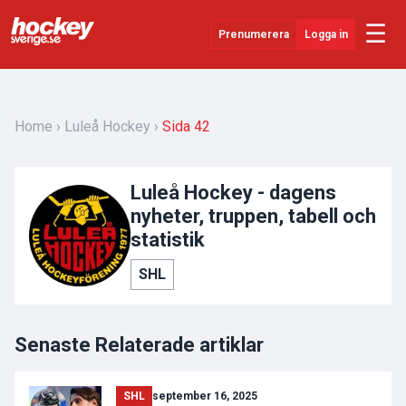
☰
Prenumerera
Logga in
Senaste Nytt
YouTube
Home
Luleå Hockey
Sida 42
SHL
Luleå Hockey - dagens
Evenemang
nyheter, truppen, tabell och
Övrigt
statistik
SHL
Senaste Relaterade artiklar
SHL
september 16, 2025