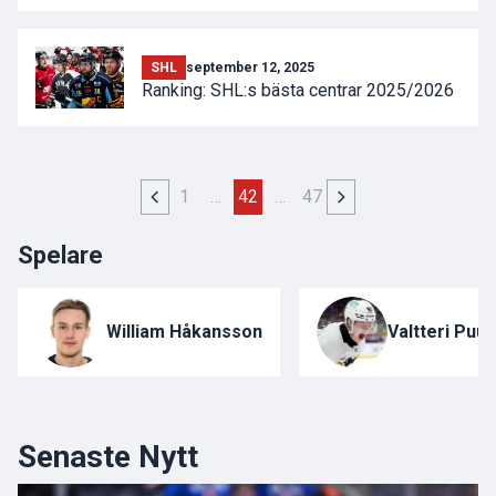
SHL
september 12, 2025
Ranking: SHL:s bästa centrar 2025/2026
1
…
42
…
47
Spelare
William Håkansson
Valtteri Puu
Senaste Nytt