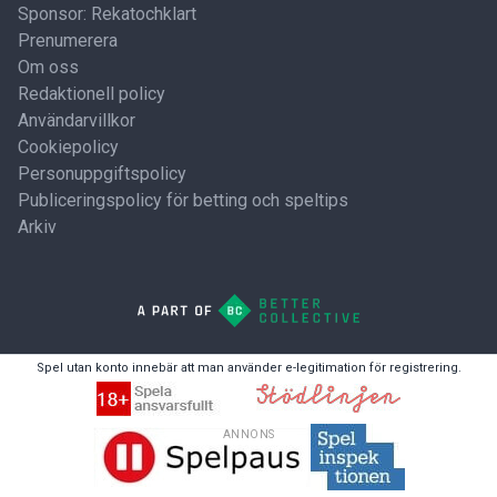
Sponsor: Rekatochklart
Prenumerera
Om oss
Redaktionell policy
Användarvillkor
Cookiepolicy
Personuppgiftspolicy
Publiceringspolicy för betting och speltips
Arkiv
Spel utan konto innebär att man använder e-legitimation för registrering.
ANNONS