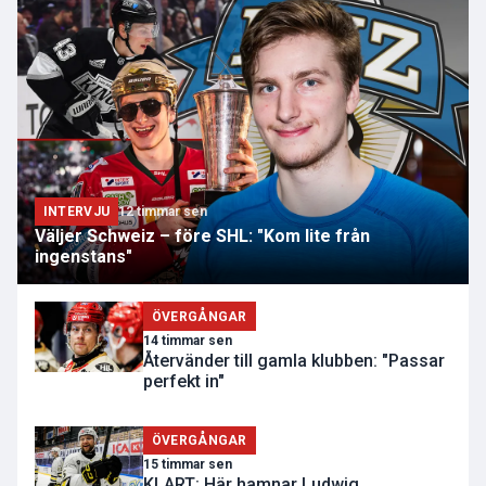
INTERVJU
12 timmar sen
Väljer Schweiz – före SHL: "Kom lite från
ingenstans"
ÖVERGÅNGAR
14 timmar sen
Återvänder till gamla klubben: "Passar
perfekt in"
ÖVERGÅNGAR
15 timmar sen
KLART: Här hamnar Ludwig