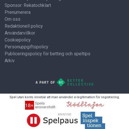
Sponsor: Rekatochklart
Prenumerera
Om oss
Redaktionell policy
Användarvillkor
Cookiepolicy
Personuppgiftspolicy
Publiceringspolicy för betting och speltips
Arkiv
Spel utan konto innebär att man använder e-legitimation för registrering.
ANNONS