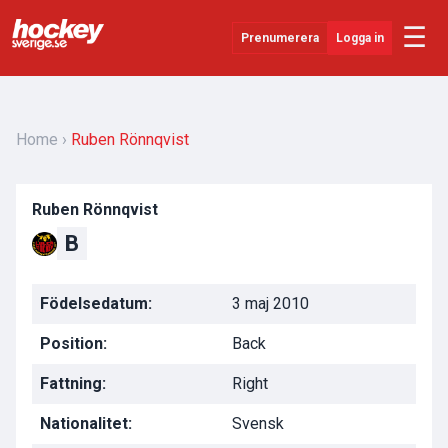
☰
Prenumerera
Logga in
Senaste Nytt
YouTube
Home
Ruben Rönnqvist
SHL
Ruben Rönnqvist
Evenemang
B
Övrigt
Födelsedatum:
3 maj 2010
Position:
Back
Fattning:
Right
Nationalitet:
Svensk