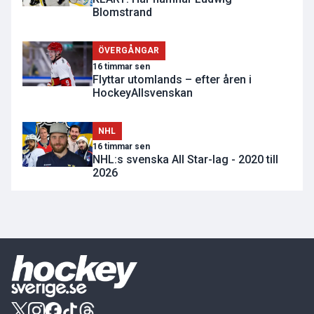
Blomstrand
ÖVERGÅNGAR
16 timmar sen
Flyttar utomlands – efter åren i
HockeyAllsvenskan
NHL
16 timmar sen
NHL:s svenska All Star-lag - 2020 till
2026