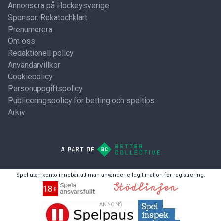
Annonsera på Hockeysverige
Sponsor: Rekatochklart
Prenumerera
Om oss
Redaktionell policy
Användarvillkor
Cookiepolicy
Personuppgiftspolicy
Publiceringspolicy för betting och speltips
Arkiv
Spel utan konto innebär att man använder e-legitimation för registrering.
ANNONS