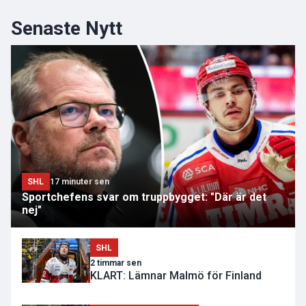
Senaste Nytt
SHL
17 minuter sen
Sportchefens svar om truppbygget: "Där är det
nej"
SHL
2 timmar sen
KLART: Lämnar Malmö för Finland