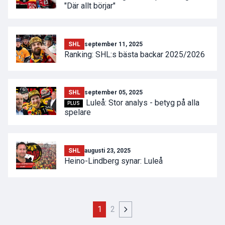
"Där allt börjar"
SHL
september 11, 2025
Ranking: SHL:s bästa backar 2025/2026
SHL
september 05, 2025
Luleå: Stor analys - betyg på alla
PLUS
spelare
SHL
augusti 23, 2025
Heino-Lindberg synar: Luleå
1
2