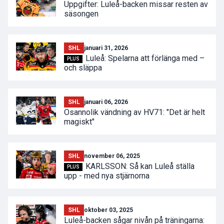
Uppgifter: Luleå-backen missar resten av
säsongen
SHL
januari 31, 2026
Luleå: Spelarna att förlänga med –
PLUS
och släppa
SHL
januari 06, 2026
Osannolik vändning av HV71: "Det är helt
magiskt"
SHL
november 06, 2025
KARLSSON: Så kan Luleå ställa
PLUS
upp - med nya stjärnorna
SHL
oktober 03, 2025
Luleå-backen sågar nivån på träningarna: