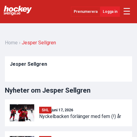
☰
Prenumerera
Logga in
Senaste Nytt
YouTube
Home
Jesper Sellgren
SHL
Jesper Sellgren
Evenemang
Övrigt
Nyheter om Jesper Sellgren
SHL
juni 17, 2026
Nyckelbacken förlänger med fem (!) år