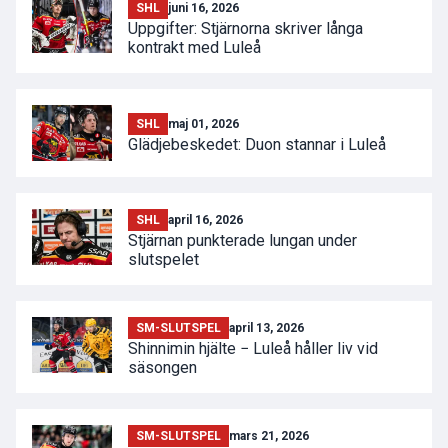
SHL
juni 16, 2026
Uppgifter: Stjärnorna skriver långa
kontrakt med Luleå
SHL
maj 01, 2026
Glädjebeskedet: Duon stannar i Luleå
SHL
april 16, 2026
Stjärnan punkterade lungan under
slutspelet
SM-SLUTSPEL
april 13, 2026
Shinnimin hjälte − Luleå håller liv vid
säsongen
SM-SLUTSPEL
mars 21, 2026