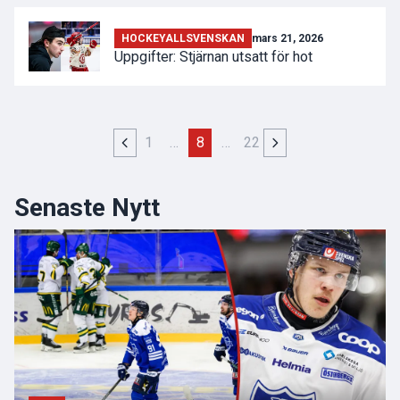
HOCKEYALLSVENSKAN
mars 21, 2026
Uppgifter: Stjärnan utsatt för hot
1
…
8
…
22
Senaste Nytt