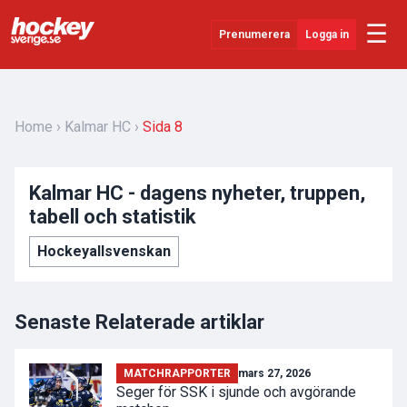
☰
Prenumerera
Logga in
Senaste Nytt
YouTube
Home
Kalmar HC
Sida 8
SHL
Kalmar HC - dagens nyheter, truppen,
Evenemang
tabell och statistik
Övrigt
Hockeyallsvenskan
Senaste Relaterade artiklar
MATCHRAPPORTER
mars 27, 2026
Seger för SSK i sjunde och avgörande