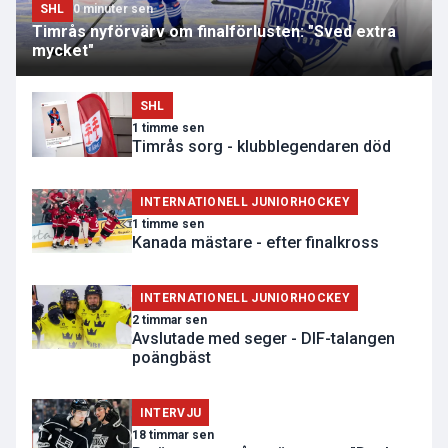
SHL
0 minuter sen
Timrås nyförvärv om finalförlusten: "Sved extra
mycket"
SHL
1 timme sen
Timrås sorg - klubblegendaren död
INTERNATIONELL JUNIORHOCKEY
1 timme sen
Kanada mästare - efter finalkross
INTERNATIONELL JUNIORHOCKEY
2 timmar sen
Avslutade med seger - DIF-talangen
poängbäst
INTERVJU
18 timmar sen