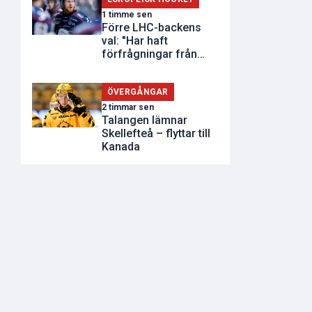
1 timme sen
Förre LHC-backens
val: "Har haft
förfrågningar från
andra klubbar"
ÖVERGÅNGAR
2 timmar sen
Talangen lämnar
Skellefteå – flyttar till
Kanada