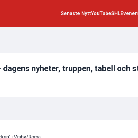
Senaste Nytt
YouTube
SHL
Evene
- dagens nyheter, truppen, tabell och s
äcken" i Visby/Roma