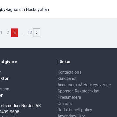
ngby-lag se ut i Hockeyettan
1
2
3
…
13
 utgivare
Länkar
n
Kontakta oss
ktör
Kundtjänst
Annonsera på Hockeysverige
lsson
Sponsor: Rekatochklart
er
Prenumerera
Om oss
portsmedia i Norden AB
Redaktionell policy
59409-9698
Användarvillkor