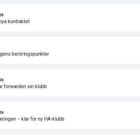
026
 nya kontraktet
lagens beröringspunkter
026
r forwarden sin klubb
026
ringen − klar för ny HA-klubb