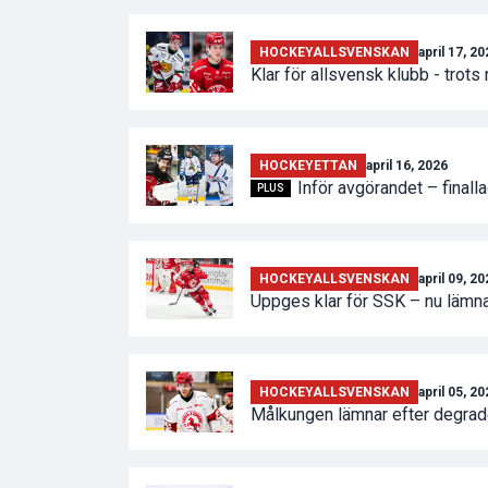
HOCKEYALLSVENSKAN
april 17, 2
Klar för allsvensk klubb - trots
HOCKEYETTAN
april 16, 2026
Inför avgörandet – final
PLUS
HOCKEYALLSVENSKAN
april 09, 2
Uppges klar för SSK – nu lämna
HOCKEYALLSVENSKAN
april 05, 2
Målkungen lämnar efter degrade