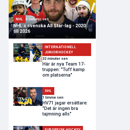
NHL
4 minuter sen
NHL:s svenska All Star-lag - 2020
till 2026
INTERNATIONELL
JUNIORHOCKEY
32 minuter sen
Här är nya Team 17-
truppen: "Tuff kamp
om platserna"
SHL
1 timme sen
HV71 jagar ersättare:
"Det är ingen bra
tajmning alls"
EUROPEISK HOCKEY