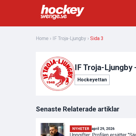
Home
IF Troja-Ljungby
Sida 3
IF Troja-Ljungby 
Hockeyettan
Senaste Relaterade artiklar
NYHETER
april 29, 2026
Uppgifter: Profilen ersätter "S