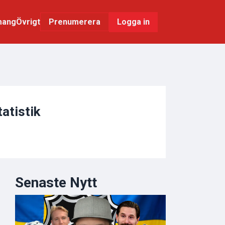
mang
Övrigt
Logga in
Prenumerera
tatistik
Senaste Nytt