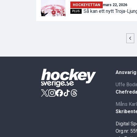
HOCKEYETTAN
mars 22, 2026
Så kan ett nytt Troja-Lju
PLUS
Ansvarig
Uffe Bodi
Chefreda
Måns Kar
Skribent
Digital S
Org.nr: 5