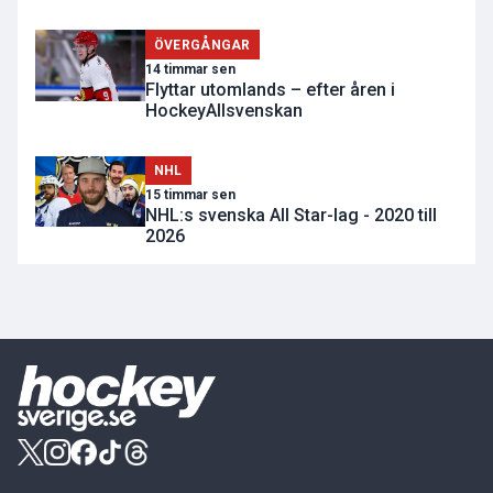
ÖVERGÅNGAR
14 timmar sen
Flyttar utomlands – efter åren i
HockeyAllsvenskan
NHL
15 timmar sen
NHL:s svenska All Star-lag - 2020 till
2026