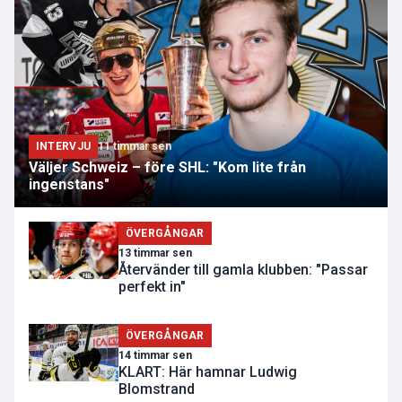
INTERVJU
11 timmar sen
Väljer Schweiz – före SHL: "Kom lite från
ingenstans"
ÖVERGÅNGAR
13 timmar sen
Återvänder till gamla klubben: "Passar
perfekt in"
ÖVERGÅNGAR
14 timmar sen
KLART: Här hamnar Ludwig
Blomstrand