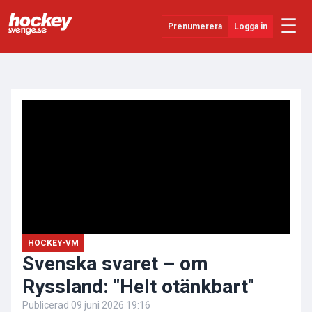
☰
Prenumerera
Logga in
ANNONS
Senaste Nytt
YouTube
SHL
Evenemang
Övrigt
HOCKEY-VM
Svenska svaret – om
Ryssland: "Helt otänkbart"
Publicerad
09 juni 2026 19:16