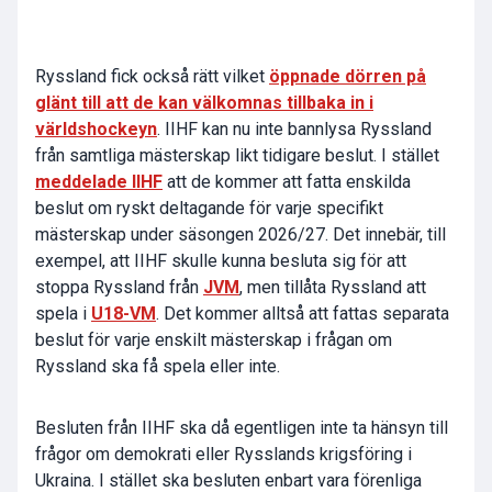
Ryssland fick också rätt vilket
öppnade dörren på
glänt till att de kan välkomnas tillbaka in i
världshockeyn
. IIHF kan nu inte bannlysa Ryssland
från samtliga mästerskap likt tidigare beslut. I stället
meddelade IIHF
att de kommer att fatta enskilda
beslut om ryskt deltagande för varje specifikt
mästerskap under säsongen 2026/27. Det innebär, till
exempel, att IIHF skulle kunna besluta sig för att
stoppa Ryssland från
JVM
, men tillåta Ryssland att
spela i
U18-VM
. Det kommer alltså att fattas separata
beslut för varje enskilt mästerskap i frågan om
Ryssland ska få spela eller inte.
Besluten från IIHF ska då egentligen inte ta hänsyn till
frågor om demokrati eller Rysslands krigsföring i
Ukraina. I stället ska besluten enbart vara förenliga