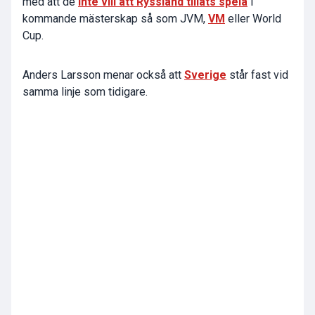
med att de
inte vill att Ryssland tillåts spela
i
kommande mästerskap så som JVM,
VM
eller World
Cup.
Anders Larsson menar också att
Sverige
står fast vid
samma linje som tidigare.