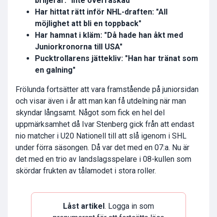
briljerar: "Inte överraskad"
Har hittat rätt inför NHL-draften: "All
möjlighet att bli en toppback"
Har hamnat i kläm: "Då hade han åkt med
Juniorkronorna till USA"
Pucktrollarens jättekliv: "Han har tränat som
en galning"
Frölunda fortsätter att vara framstående på juniorsidan
och visar även i år att man kan få utdelning när man
skyndar långsamt. Något som fick en hel del
uppmärksamhet då Ivar Stenberg gick från att endast
nio matcher i U20 Nationell till att slå igenom i SHL
under förra säsongen. Då var det med en 07:a. Nu är
det med en trio av landslagsspelare i 08-kullen som
skördar frukten av tålamodet i stora roller.
Låst artikel
. Logga in som