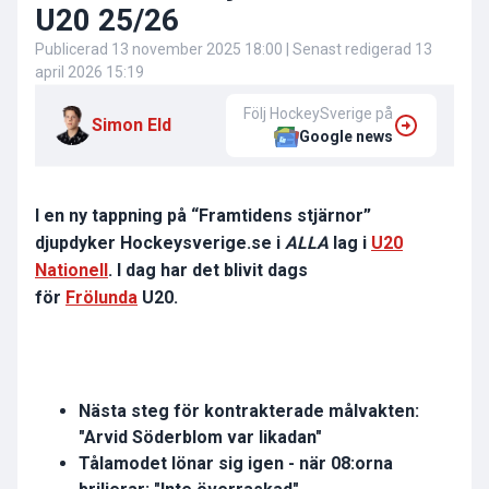
U20 25/26
Publicerad
13 november 2025 18:00
| Senast redigerad
13
april 2026 15:19
Följ HockeySverige på
Simon Eld
Google news
I en ny tappning på “Framtidens stjärnor”
djupdyker Hockeysverige.se i
ALLA
lag i
U20
Nationell
. I dag har det blivit dags
för
Frölunda
U20.
Nästa steg för kontrakterade målvakten:
"Arvid Söderblom var likadan"
Tålamodet lönar sig igen - när 08:orna