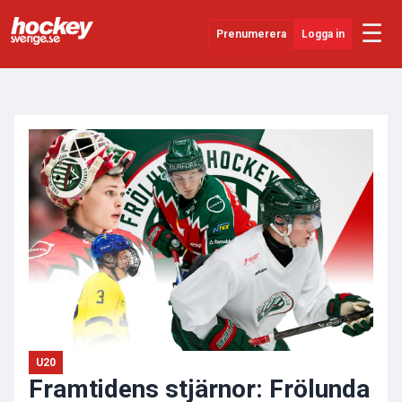
☰
Prenumerera
Logga in
ANNONS
Senaste Nytt
YouTube
SHL
Evenemang
Övrigt
U20
Framtidens stjärnor: Frölunda