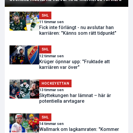
SHL
11 timmar sen
Fick inte förlängt - nu avslutar han
karriären: "Känns som rätt tidpunkt"
SHL
12 timmar sen
Krüger öpnnar upp: "Fruktade att
karriären var över"
HOCKEYETTAN
13 timmar sen
Skyttekungen har lämnat – här är
potentiella arvtagare
SHL
14 timmar sen
Wallmark om lagkamraten: "Kommer