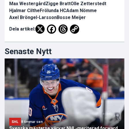
Max Westergård
Zigge Bratt
Olle Zetterstedt
Hjalmar Cilthe
Frölunda HC
Adam Nömme
Axel Bröngel-Larsson
Bosse Meijer
Dela artikel:
Senaste Nytt
SHL
8 timmar sen
Svenska mästarna värvar NHL-meriterad forward