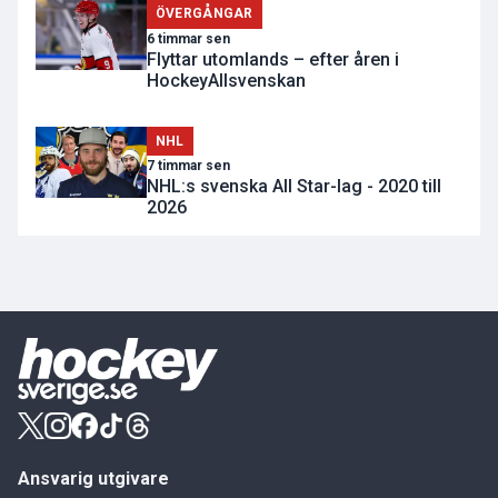
ÖVERGÅNGAR
6 timmar sen
Flyttar utomlands – efter åren i
HockeyAllsvenskan
NHL
7 timmar sen
NHL:s svenska All Star-lag - 2020 till
2026
Ansvarig utgivare