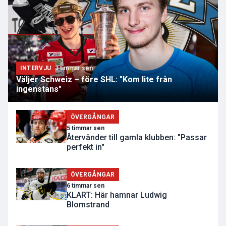
INTERVJU
3 timmar sen
Väljer Schweiz – före SHL: "Kom lite från
ingenstans"
ÖVERGÅNGAR
5 timmar sen
Återvänder till gamla klubben: "Passar
perfekt in"
ÖVERGÅNGAR
6 timmar sen
KLART: Här hamnar Ludwig
Blomstrand