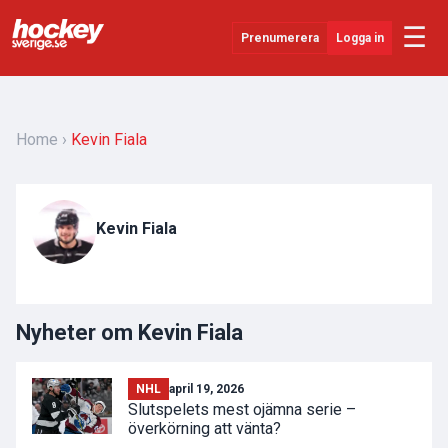
☰
Prenumerera
Logga in
Senaste Nytt
YouTube
Home
Kevin Fiala
SHL
Evenemang
Kevin Fiala
Övrigt
Nyheter om Kevin Fiala
NHL
april 19, 2026
Slutspelets mest ojämna serie –
överkörning att vänta?