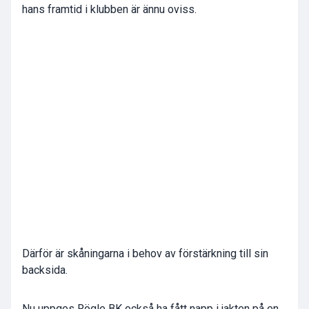
hans framtid i klubben är ännu oviss.
Därför är skåningarna i behov av förstärkning till sin
backsida.
Nu uppges Rögle BK också ha fått napp i jakten på en