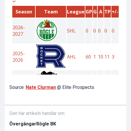
Source:
Nate Clurman
@ Elite Prospects
Den här artikeln handlar om:
Övergångar
Rögle BK