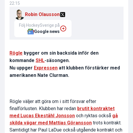
22:15
Robin Olausson
Följ HockeySverige på
Google news
Rögle
bygger om sin backsida inför den
kommande
SHL
-säsongen.
Nu uppger
Expressen
att klubben förstärker med
amerikanen Nate Clurman.
Rögle väljer att göra om i sitt försvar efter
finalförlusten. Klubben har redan
brutit kontraktet
med Lucas Ekeståhl Jonsson
och ryktas också
gå
skilda vägar med Mattias Göransson
trots kontrakt.
Samtidigt har Paul LaDue också utgående kontrakt och