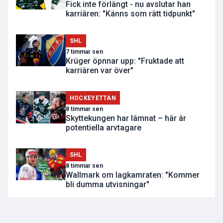
Fick inte förlängt - nu avslutar han
karriären: "Känns som rätt tidpunkt"
SHL
7 timmar sen
Krüger öpnnar upp: "Fruktade att
karriären var över"
HOCKEYETTAN
8 timmar sen
Skyttekungen har lämnat – här är
potentiella arvtagare
SHL
8 timmar sen
Wallmark om lagkamraten: "Kommer
bli dumma utvisningar"