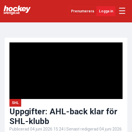
☰
Prenumerera
Logga in
ANNONS
Senaste Nytt
YouTube
SHL
Evenemang
Övrigt
SHL
Uppgifter: AHL-back klar för
SHL-klubb
Publicerad
04 juni 2026 15:24
| Senast redigerad
04 juni 2026