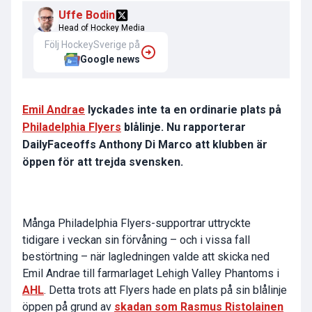
Uffe Bodin
Head of Hockey Media
Följ HockeySverige på
Google news
Emil Andrae
lyckades inte ta en ordinarie plats på
Philadelphia Flyers
blålinje. Nu rapporterar
DailyFaceoffs Anthony Di Marco att klubben är
öppen för att trejda svensken.
Många Philadelphia Flyers-supportrar uttryckte
tidigare i veckan sin förvåning – och i vissa fall
bestörtning – när lagledningen valde att skicka ned
Emil Andrae till farmarlaget Lehigh Valley Phantoms i
AHL
. Detta trots att Flyers hade en plats på sin blålinje
öppen på grund av
skadan som Rasmus Ristolainen