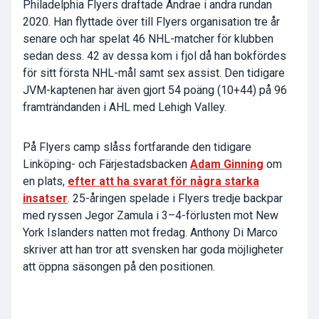
Philadelphia Flyers draftade Andrae i andra rundan
2020. Han flyttade över till Flyers organisation tre år
senare och har spelat 46 NHL-matcher för klubben
sedan dess. 42 av dessa kom i fjol då han bokfördes
för sitt första NHL-mål samt sex assist. Den tidigare
JVM-kaptenen har även gjort 54 poäng (10+44) på 96
framträndanden i AHL med Lehigh Valley.
På Flyers camp slåss fortfarande den tidigare
Linköping- och Färjestadsbacken
Adam Ginning
om
en plats,
efter att ha svarat för några starka
insatser
. 25-åringen spelade i Flyers tredje backpar
med ryssen Jegor Zamula i 3–4-förlusten mot New
York Islanders natten mot fredag. Anthony Di Marco
skriver att han tror att svensken har goda möjligheter
att öppna säsongen på den positionen.