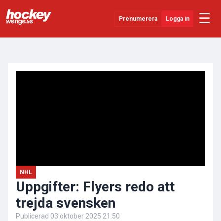
☰
Prenumerera
Logga in
ANNONS
Senaste Nytt
YouTube
SHL
Evenemang
Övrigt
NHL
Uppgifter: Flyers redo att
trejda svensken
Publicerad
03 oktober 2025 21:50