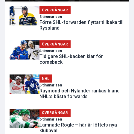
ÖVERGÅNGAR
3 timmar sen
Förre SHL-forwarden flyttar tillbaka till
Ryssland
ÖVERGÅNGAR
4 timmar sen
Tidigare SHL-backen klar för
comeback
NHL
5 timmar sen
Raymond och Nylander rankas bland
NHL:s bästa forwards
ÖVERGÅNGAR
6 timmar sen
Lämnade Rögle – här är löftets nya
klubbval