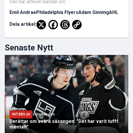
Den här artikeln handlar om:
Emil Andrae
Philadelphia Flyers
Adam Ginning
AHL
Dela artikel:
Senaste Nytt
INTERVJU
3 timmar sen
Berättar om svåra säsongen: "Det har varit tufft
mentalt"