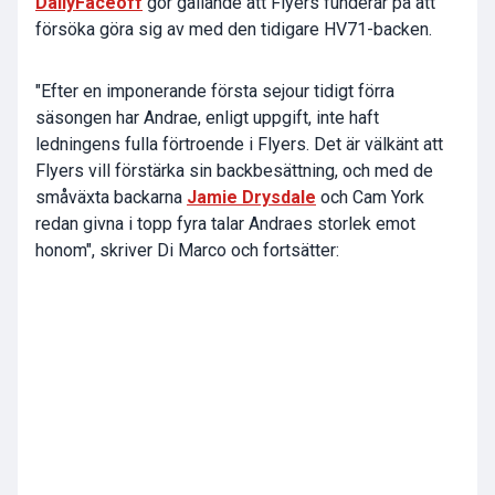
DailyFaceoff
gör gällande att Flyers funderar på att
försöka göra sig av med den tidigare HV71-backen.
"Efter en imponerande första sejour tidigt förra
säsongen har Andrae, enligt uppgift, inte haft
ledningens fulla förtroende i Flyers. Det är välkänt att
Flyers vill förstärka sin backbesättning, och med de
småväxta backarna
Jamie Drysdale
och Cam York
redan givna i topp fyra talar Andraes storlek emot
honom", skriver Di Marco och fortsätter: