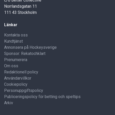
c/o Better Collective
Norrlandsgatan 11
111 43 Stockholm
Länkar
Kontakta oss
Kundtjänst
Annonsera på Hockeysverige
Sponsor: Rekatochklart
Prenumerera
Om oss
Redaktionell policy
Användarvillkor
Cookiepolicy
Personuppgiftspolicy
Publiceringspolicy för betting och speltips
Arkiv