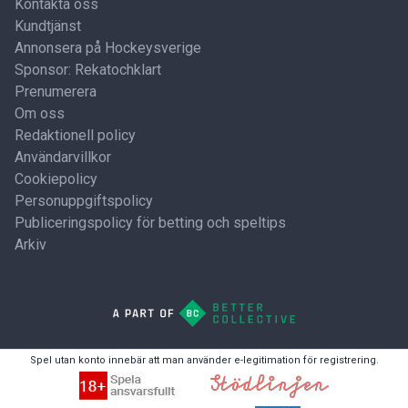
Kontakta oss
Kundtjänst
Annonsera på Hockeysverige
Sponsor: Rekatochklart
Prenumerera
Om oss
Redaktionell policy
Användarvillkor
Cookiepolicy
Personuppgiftspolicy
Publiceringspolicy för betting och speltips
Arkiv
Spel utan konto innebär att man använder e-legitimation för registrering.