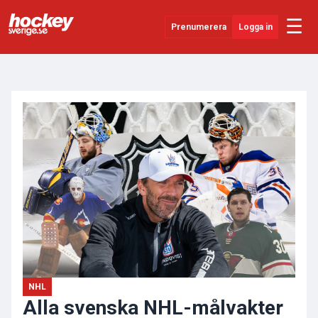
☰
Prenumerera
Logga in
ANNONS
Senaste Nytt
YouTube
SHL
Evenemang
Övrigt
NHL
Alla svenska NHL-målvakter