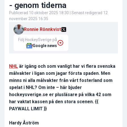
- genom tiderna
Publicerad
10 oktober 2025 18:30
| Senast redigerad
12
november 2025 16:35
Ronnie Rönnkvist
Följ HockeySverige på
Google news
NHL
är igång och som vanligt har vi flera svenska
målvakter i ligan som jagar första spaden. Men
minns ni alla målvakter från vårt fosterland som
spelat i NHL? Om inte – här bjuder
hockeysverige.se er plusläsare på vilka 42 som
har vaktat kassen på den stora scenen.
{{
PAYWALL LIMIT }}
Hardy Åström