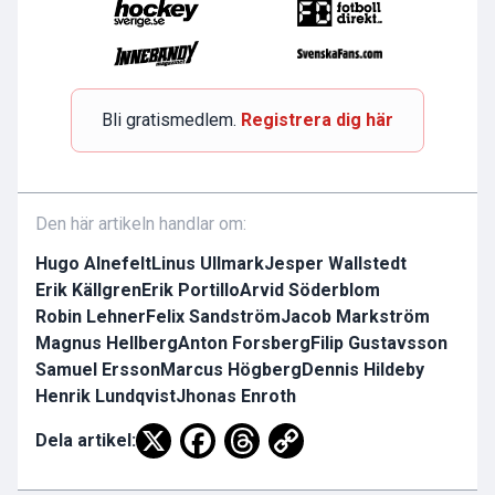
Bli gratismedlem.
Registrera dig här
Den här artikeln handlar om:
Hugo Alnefelt
Linus Ullmark
Jesper Wallstedt
Erik Källgren
Erik Portillo
Arvid Söderblom
Robin Lehner
Felix Sandström
Jacob Markström
Magnus Hellberg
Anton Forsberg
Filip Gustavsson
Samuel Ersson
Marcus Högberg
Dennis Hildeby
Henrik Lundqvist
Jhonas Enroth
Dela artikel: