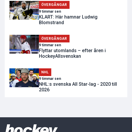
ÖVERGÅNGAR
9 timmar sen
KLART: Här hamnar Ludwig
Blomstrand
ÖVERGÅNGAR
9 timmar sen
Flyttar utomlands – efter åren i
HockeyAllsvenskan
NHL
9 timmar sen
NHL:s svenska All Star-lag - 2020 till
2026