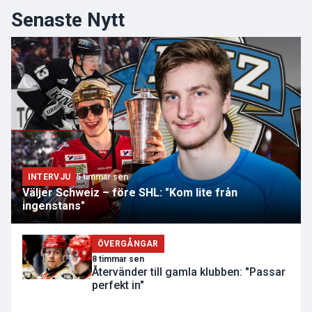
Senaste Nytt
INTERVJU
5 timmar sen
Väljer Schweiz – före SHL: "Kom lite från
ingenstans"
ÖVERGÅNGAR
8 timmar sen
Återvänder till gamla klubben: "Passar
perfekt in"