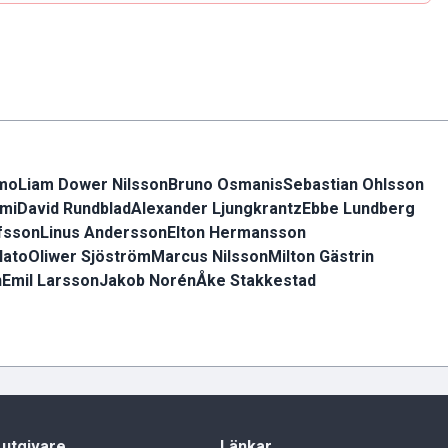
mo
Liam Dower Nilsson
Bruno Osmanis
Sebastian Ohlsson
imi
David Rundblad
Alexander Ljungkrantz
Ebbe Lundberg
fsson
Linus Andersson
Elton Hermansson
lato
Oliwer Sjöström
Marcus Nilsson
Milton Gästrin
n
Emil Larsson
Jakob Norén
Åke Stakkestad
 utgivare
Länkar