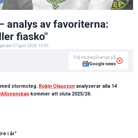
 analys av favoriterna:
er fiasko"
igerad
07 april 2026 13:45
Följ HockeySverige på
Google news
g med stormsteg.
Robin Olausson
analyserar alla 14
Allsvenskan
kommer att sluta 2025/26.
re i år"