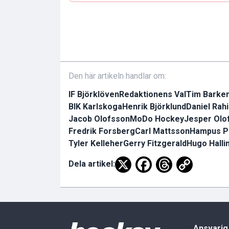
Den här artikeln handlar om:
IF Björklöven
Redaktionens Val
Tim Barke
BIK Karlskoga
Henrik Björklund
Daniel Rah
Jacob Olofsson
MoDo Hockey
Jesper Olo
Fredrik Forsberg
Carl Mattsson
Hampus P
Tyler Kelleher
Gerry Fitzgerald
Hugo Halli
Dela artikel:
Ansvarig