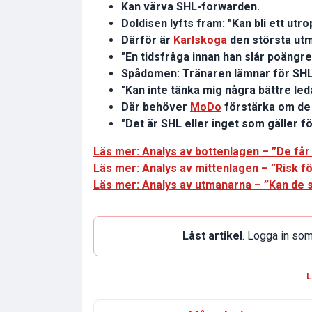
Kan värva SHL-forwarden.
Doldisen lyfts fram: "Kan bli ett utr
Därför är
Karlskoga
den största utm
"En tidsfråga innan han slår poängr
Spådomen: Tränaren lämnar för SHL 
"Kan inte tänka mig några bättre led
Där behöver
MoDo
förstärka om de 
"Det är SHL eller inget som gäller 
Läs mer: Analys av bottenlagen – ”De får 
Läs mer: Analys av mittenlagen – ”Risk fö
Läs mer: Analys av utmanarna – ”Kan de sk
Låst artikel
. Logga in som
L