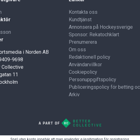
n
Kontakta oss
ktör
Kundtjänst
Annonsera på Hockeysverige
lsson
Sponsor: Rekatochklart
er
Prenumerera
Om oss
portsmedia i Norden AB
Redaktionell policy
59409-9698
Användarvillkor
 Collective
Cookiepolicy
gatan 11
Personuppgiftspolicy
tockholm
Publiceringspolicy för betting o
Arkiv
Spel utan konto innebär att man använder e-legitimation för registrering.