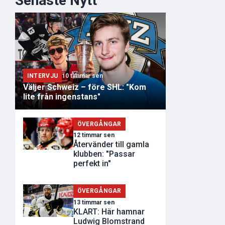
Senaste Nytt
INTERVJU
10 timmar sen
Väljer Schweiz – före SHL: "Kom
lite från ingenstans"
ÖVERGÅNGAR
12 timmar sen
Återvänder till gamla
klubben: "Passar
perfekt in"
ÖVERGÅNGAR
13 timmar sen
KLART: Här hamnar
Ludwig Blomstrand