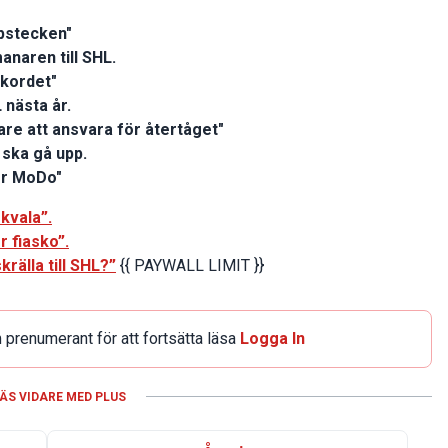
opstecken"
anaren till SHL.
ekordet"
nästa år.
are att ansvara för återtåget"
ska gå upp.
för MoDo"
kvala”.
r fiasko”.
rälla till SHL?”
{{ PAYWALL LIMIT }}
 prenumerant för att fortsätta läsa
Logga In
ÄS VIDARE MED PLUS