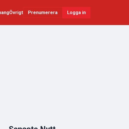
mang
Övrigt
Logga in
Prenumerera