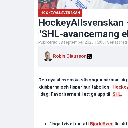
HOCKEYALLSVENSKAN
HockeyAllsvenskan –
"SHL-avancemang ell
Publicerad
08 september 2025 15:00
| Senast red
Robin Olausson
Den nya allsvenska säsongen närmar si
klubbarna och tippar hur tabellen i
Hockey
I dag: Favoriterna till att gå upp till
SHL
.
"Inga tvivel om att
Björklöven
är bätt