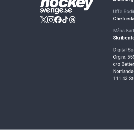
Uffe Bodi
Chefreda
Måns Kar
Skribent
Digital S
Org.nr: 5
c/o Better
Norrlands
111 43 S