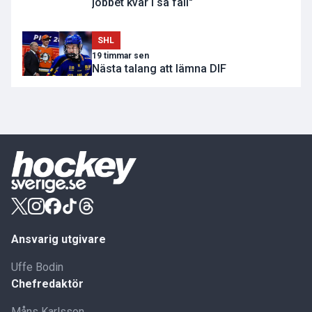
jobbet kvar i så fall"
SHL
19 timmar sen
Nästa talang att lämna DIF
Ansvarig utgivare
Uffe Bodin
Chefredaktör
Måns Karlsson