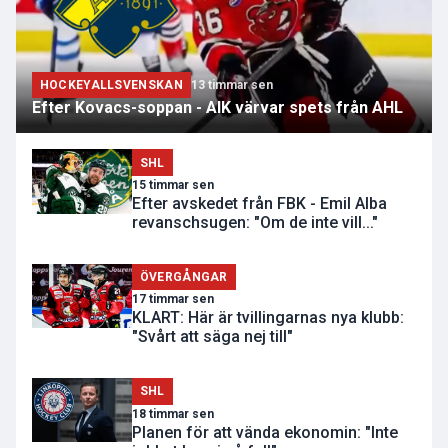
HOCKEYALLSVENSKAN
13 timmar sen
Efter Kovacs-soppan - AIK värvar spets från AHL
SHL
15 timmar sen
Efter avskedet från FBK - Emil Alba
revanschsugen: "Om de inte vill..."
ÖVERGÅNGAR
17 timmar sen
KLART: Här är tvillingarnas nya klubb:
"Svårt att säga nej till"
SHL
18 timmar sen
Planen för att vända ekonomin: "Inte