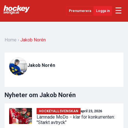
☰
Prenumerera
Logga in
Senaste Nytt
YouTube
Home
Jakob Norén
SHL
Evenemang
Jakob Norén
Övrigt
Nyheter om Jakob Norén
HOCKEYALLSVENSKAN
april 23, 2026
Lämnade MoDo − klar för konkurrenten:
"Starkt avtryck"