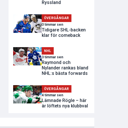
Ryssland
ÖVERGÅNGAR
3 timmar sen
Tidigare SHL-backen
klar för comeback
NHL
3 timmar sen
Raymond och
Nylander rankas bland
NHL:s bästa forwards
ÖVERGÅNGAR
4 timmar sen
Lämnade Rögle – här
är löftets nya klubbval