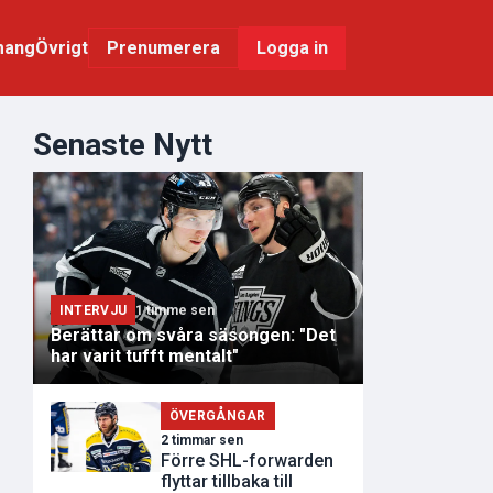
mang
Övrigt
Logga in
Prenumerera
Senaste Nytt
INTERVJU
1 timme sen
Berättar om svåra säsongen: "Det
har varit tufft mentalt"
ÖVERGÅNGAR
2 timmar sen
Förre SHL-forwarden
flyttar tillbaka till