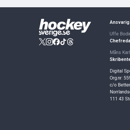
Ansvarig
Uffe Bodi
Chefreda
Måns Kar
Skribent
Digital S
Org.nr: 5
c/o Better
Norrlands
111 43 S