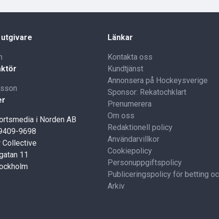
 utgivare
Länkar
n
Kontakta oss
ktör
Kundtjänst
Annonsera på Hockeysverige
lsson
Sponsor: Rekatochklart
er
Prenumerera
Om oss
portsmedia i Norden AB
Redaktionell policy
59409-9698
Användarvillkor
 Collective
Cookiepolicy
gatan 11
Personuppgiftspolicy
tockholm
Publiceringspolicy för betting o
Arkiv