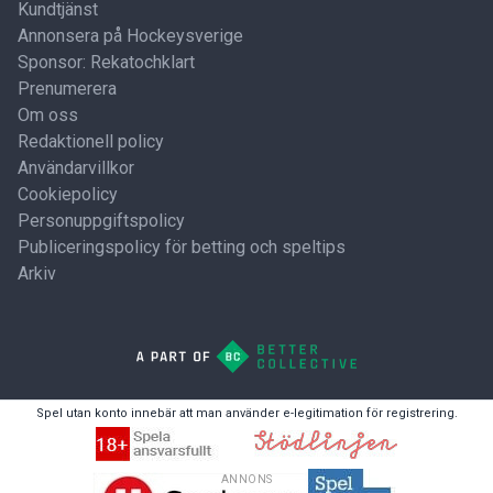
Kundtjänst
Annonsera på Hockeysverige
Sponsor: Rekatochklart
Prenumerera
Om oss
Redaktionell policy
Användarvillkor
Cookiepolicy
Personuppgiftspolicy
Publiceringspolicy för betting och speltips
Arkiv
Spel utan konto innebär att man använder e-legitimation för registrering.
ANNONS