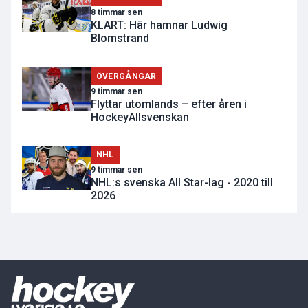
8 timmar sen
KLART: Här hamnar Ludwig
Blomstrand
ÖVERGÅNGAR
9 timmar sen
Flyttar utomlands – efter åren i
HockeyAllsvenskan
NHL
9 timmar sen
NHL:s svenska All Star-lag - 2020 till
2026