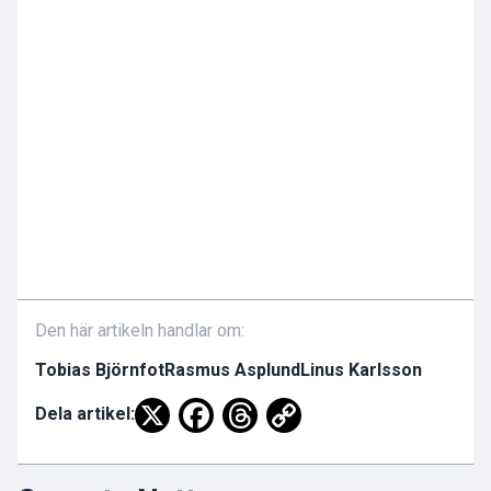
Den här artikeln handlar om:
Tobias Björnfot
Rasmus Asplund
Linus Karlsson
Dela artikel: