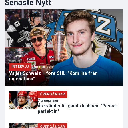
Senaste Nytt
INTERVJU
5 timmar sen
Väljer Schweiz – före SHL: "Kom lite från
ingenstans"
ÖVERGÅNGAR
7 timmar sen
Återvänder till gamla klubben: "Passar
perfekt in"
ÖVERGÅNGAR