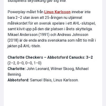
slutspelets skyttekung gav sig inte.
Powerplay-målet från
Linus Karlsson
innebar inte
bara 2–2 utan även att 25-åringen nu utjämnat
målrekordet för en svensk spelare i ett AHL-slutspel,
samt klivit upp på den där platsen i årets skytteliga.
Mikael Andersson (1991) och Andreas Johnsson
(2018) är de enda andra svenskarna som nått tio mål i
jakten på AHL-titeln.
Charlotte Checkers – Abbotsford Canucks: 3–2
(2–2, 0–0, 0–0, 1–0)
Charlotte:
John Leonard, Wilmer Skoog, Michael
Benning.
Abbotsford:
Samuel Blais, Linus Karlsson.