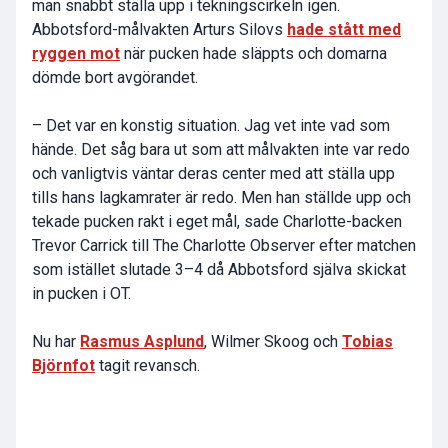
man snabbt ställa upp i tekningscirkeln igen.
Abbotsford-målvakten Arturs Silovs
hade stått med
ryggen mot
när pucken hade släppts och domarna
dömde bort avgörandet.
– Det var en konstig situation. Jag vet inte vad som
hände. Det såg bara ut som att målvakten inte var redo
och vanligtvis väntar deras center med att ställa upp
tills hans lagkamrater är redo. Men han ställde upp och
tekade pucken rakt i eget mål, sade Charlotte-backen
Trevor Carrick till The Charlotte Observer efter matchen
som istället slutade 3–4 då Abbotsford själva skickat
in pucken i OT.
Nu har
Rasmus Asplund
, Wilmer Skoog och
Tobias
Björnfot
tagit revansch.