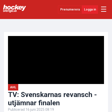
☰
Prenumerera
Logga in
ANNONS
Senaste Nytt
YouTube
SHL
Evenemang
Övrigt
AHL
TV: Svenskarnas revansch -
utjämnar finalen
Publicerad
16 juni 2025 08:19