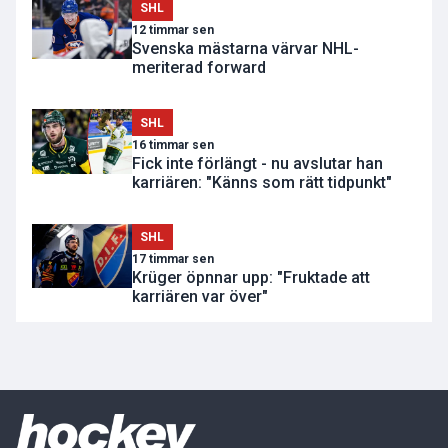
SHL
12 timmar sen
Svenska mästarna värvar NHL-
meriterad forward
SHL
16 timmar sen
Fick inte förlängt - nu avslutar han
karriären: "Känns som rätt tidpunkt"
SHL
17 timmar sen
Krüger öpnnar upp: "Fruktade att
karriären var över"