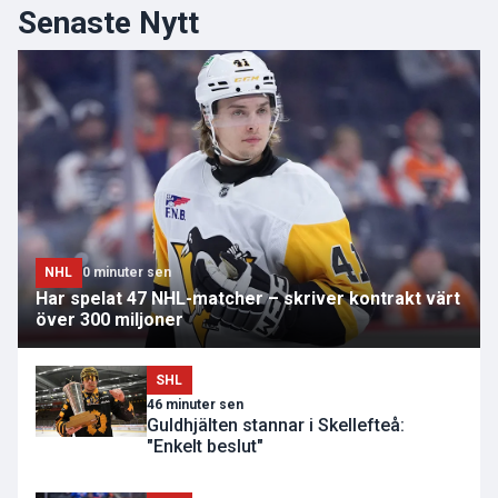
Senaste Nytt
NHL
0 minuter sen
Har spelat 47 NHL-matcher – skriver kontrakt värt
över 300 miljoner
SHL
46 minuter sen
Guldhjälten stannar i Skellefteå:
"Enkelt beslut"