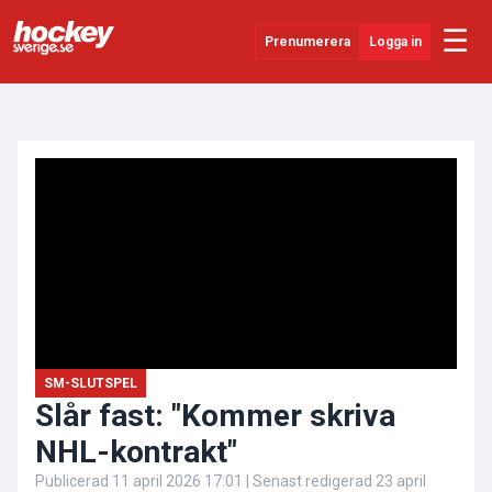
☰
Prenumerera
Logga in
ANNONS
Senaste Nytt
YouTube
SHL
Evenemang
Övrigt
SM-SLUTSPEL
Slår fast: "Kommer skriva
NHL-kontrakt"
Publicerad
11 april 2026 17:01
| Senast redigerad
23 april