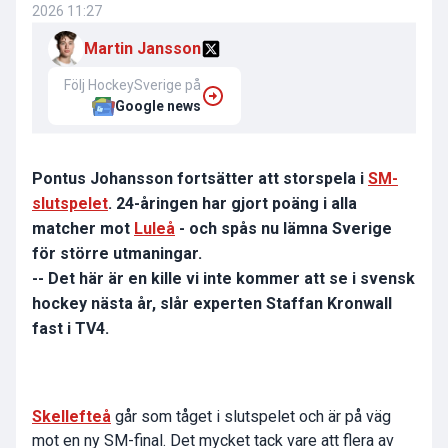
2026 11:27
Martin Jansson
Följ HockeySverige på
Google news
Pontus Johansson fortsätter att storspela i
SM-
slutspelet
. 24-åringen har gjort poäng i alla
matcher mot
Luleå
- och spås nu lämna Sverige
för större utmaningar.
-- Det här är en kille vi inte kommer att se i svensk
hockey nästa år, slår experten Staffan Kronwall
fast i TV4.
Skellefteå
går som tåget i slutspelet och är på väg
mot en ny SM-final. Det mycket tack vare att flera av