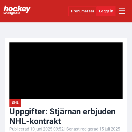
☰
Prenumerera
Logga in
ANNONS
Senaste Nytt
YouTube
SHL
Evenemang
Övrigt
SHL
Uppgifter: Stjärnan erbjuden
NHL-kontrakt
Publicerad
10 juni 2025 09:52
| Senast redigerad
15 juli 2025