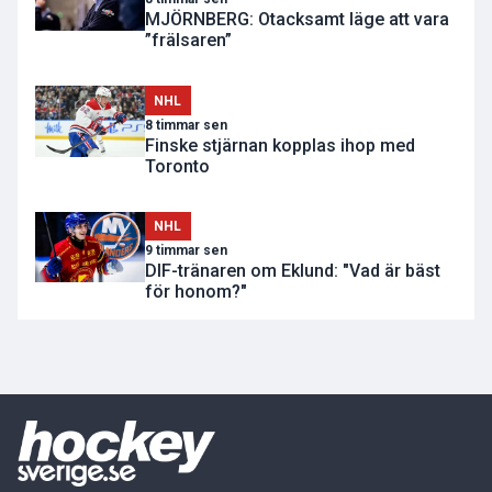
MJÖRNBERG: Otacksamt läge att vara
”frälsaren”
NHL
8 timmar sen
Finske stjärnan kopplas ihop med
Toronto
NHL
9 timmar sen
DIF-tränaren om Eklund: "Vad är bäst
för honom?"