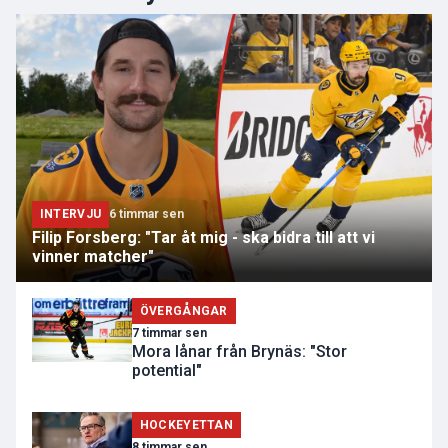
INTERVJU
6 timmar sen
Filip Forsberg: "Tar åt mig - ska bidra till att vi
vinner matcher"
ÖVERGÅNGAR
7 timmar sen
Mora lånar från Brynäs: "Stor
potential"
HOCKEYETTAN
8 timmar sen