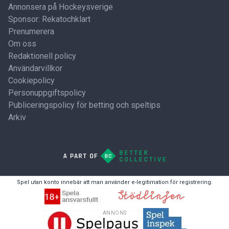
Annonsera på Hockeysverige
Sponsor: Rekatochklart
Prenumerera
Om oss
Redaktionell policy
Användarvillkor
Cookiepolicy
Personuppgiftspolicy
Publiceringspolicy för betting och speltips
Arkiv
Spel utan konto innebär att man använder e-legitimation för registrering.
ANNONS