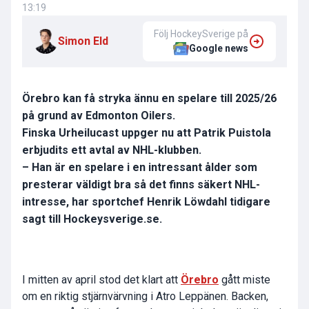
13:19
Följ HockeySverige på
Simon Eld
Google news
Örebro kan få stryka ännu en spelare till 2025/26
på grund av Edmonton Oilers.
Finska Urheilucast uppger nu att Patrik Puistola
erbjudits ett avtal av NHL-klubben.
– Han är en spelare i en intressant ålder som
presterar väldigt bra så det finns säkert NHL-
intresse, har sportchef Henrik Löwdahl tidigare
sagt till Hockeysverige.se.
I mitten av april stod det klart att
Örebro
gått miste
om en riktig stjärnvärvning i Atro Leppänen. Backen,