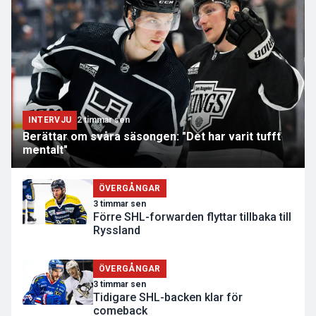
INTERVJU
2 timmar sen
Berättar om svåra säsongen: "Det har varit tufft
mentalt"
ÖVERGÅNGAR
3 timmar sen
Förre SHL-forwarden flyttar tillbaka till
Ryssland
ÖVERGÅNGAR
3 timmar sen
Tidigare SHL-backen klar för
comeback