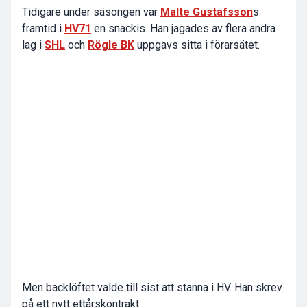
Tidigare under säsongen var
Malte Gustafsson
s
framtid i
HV71
en snackis. Han jagades av flera andra
lag i
SHL
och
Rögle BK
uppgavs sitta i förarsätet.
Men backlöftet valde till sist att stanna i HV. Han skrev
på ett nytt ettårskontrakt.