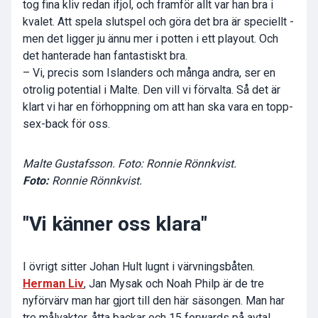
tog fina kliv redan ifjol, och framför allt var han bra i
kvalet. Att spela slutspel och göra det bra är speciellt -
men det ligger ju ännu mer i potten i ett playout. Och
det hanterade han fantastiskt bra.
– Vi, precis som Islanders och många andra, ser en
otrolig potential i Malte. Den vill vi förvalta. Så det är
klart vi har en förhoppning om att han ska vara en topp-
sex-back för oss.
Malte Gustafsson. Foto: Ronnie Rönnkvist.
Foto:
Ronnie Rönnkvist.
"Vi känner oss klara"
I övrigt sitter Johan Hult lugnt i värvningsbåten.
Herman Liv
, Jan Mysak och Noah Philp är de tre
nyförvärv man har gjort till den här säsongen. Man har
tre målvakter, åtta backar och 15 forwards på avtal.