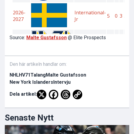
Source:
Malte Gustafsson
@ Elite Prospects
Den här artikeln handlar om:
NHL
HV71
Talang
Malte Gustafsson
New York Islanders
Intervju
Dela artikel:
Senaste Nytt