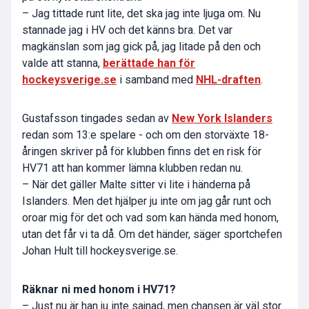
– Jag tittade runt lite, det ska jag inte ljuga om. Nu
stannade jag i HV och det känns bra. Det var
magkänslan som jag gick på, jag litade på den och
valde att stanna,
berättade han för
hockeysverige.se
i samband med
NHL-draften
.
Gustafsson tingades sedan av
New York Islanders
redan som 13:e spelare - och om den storväxte 18-
åringen skriver på för klubben finns det en risk för
HV71 att han kommer lämna klubben redan nu.
– När det gäller Malte sitter vi lite i händerna på
Islanders. Men det hjälper ju inte om jag går runt och
oroar mig för det och vad som kan hända med honom,
utan det får vi ta då. Om det händer, säger sportchefen
Johan Hult till hockeysverige.se.
Räknar ni med honom i HV71?
– Just nu är han ju inte sajnad, men chansen är väl stor