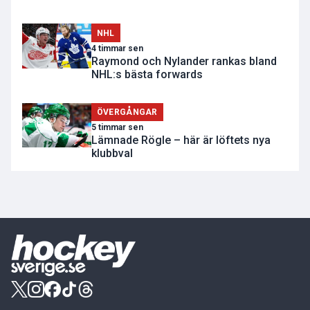
NHL
4 timmar sen
Raymond och Nylander rankas bland
NHL:s bästa forwards
ÖVERGÅNGAR
5 timmar sen
Lämnade Rögle – här är löftets nya
klubbval