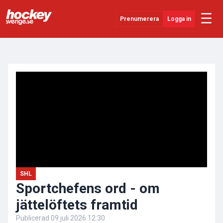
☰
Prenumerera
Logga in
ANNONS
Senaste Nytt
YouTube
SHL
Evenemang
Övrigt
SHL
Sportchefens ord - om
jättelöftets framtid
Publicerad
09 juli 2026 12:30