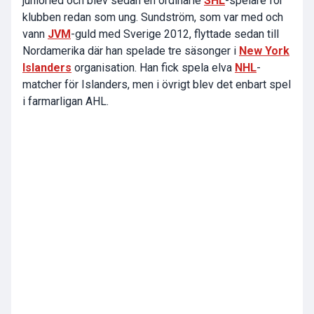
juniorled och blev sedan en ordinarie
SHL
-spelare för
klubben redan som ung. Sundström, som var med och
vann
JVM
-guld med Sverige 2012, flyttade sedan till
Nordamerika där han spelade tre säsonger i
New York
Islanders
organisation. Han fick spela elva
NHL
-
matcher för Islanders, men i övrigt blev det enbart spel
i farmarligan AHL.