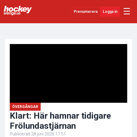
☰
Prenumerera
Logga in
ANNONS
Senaste Nytt
YouTube
SHL
Evenemang
Övrigt
ÖVERGÅNGAR
Klart: Här hamnar tidigare
Frölundastjärnan
Publicerad
28 juni 2026 17:51