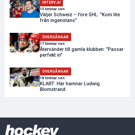
INTERVJU
15 timmar sen
Väljer Schweiz – före SHL: "Kom lite
från ingenstans"
ÖVERGÅNGAR
17 timmar sen
Återvänder till gamla klubben: "Passar
perfekt in"
ÖVERGÅNGAR
18 timmar sen
KLART: Här hamnar Ludwig
Blomstrand