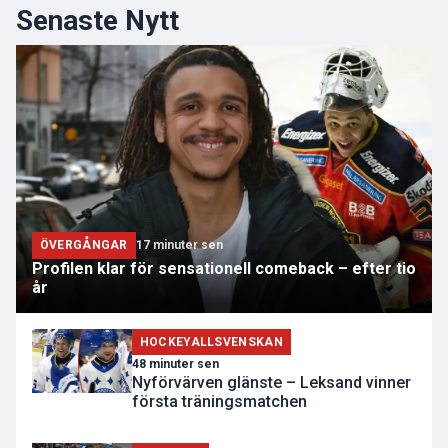
Senaste Nytt
ÖVERGÅNGAR
17 minuter sen
Profilen klar för sensationell comeback – efter tio
år
HOCKEYALLSVENSKAN
48 minuter sen
Nyförvärven glänste – Leksand vinner
första träningsmatchen