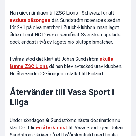
Han gick nämligen till ZSC Lions i Schweiz för att
avsluta säsongen
där. Sundström noterades sedan
för 2+1 på elva matcher i Zürich-klubben innan laget
åkte ut mot HC Davos i semifinal. Svensken spelade
dock endast i två av lagets nio slutspelsmatcher.
I våras stod det klart att Johan Sundström
skulle
lämna ZSC Lions
då han blev avtackad utav klubben.
Nu återvänder 33-åringen i stället till Finland.
Återvänder till Vasa Sport i
Liiga
Under söndagen är Sundströms nästa destination nu
klar. Det blir
en återkomst
till Vasa Sport igen. Johan
Sundström skriver på ett tvåårskontrakt med finska