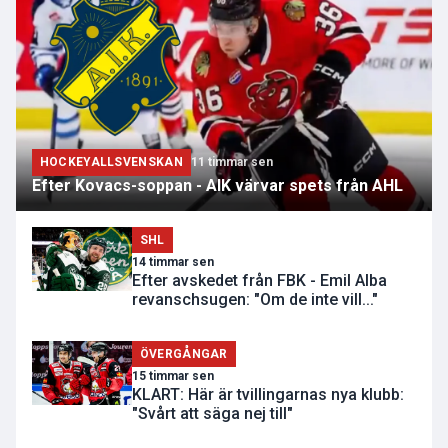
HOCKEYALLSVENSKAN
11 timmar sen
Efter Kovacs-soppan - AIK värvar spets från AHL
SHL
14 timmar sen
Efter avskedet från FBK - Emil Alba
revanschsugen: "Om de inte vill..."
ÖVERGÅNGAR
15 timmar sen
KLART: Här är tvillingarnas nya klubb:
"Svårt att säga nej till"