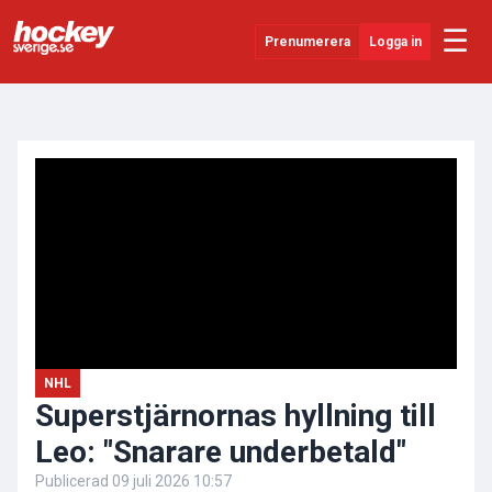
☰
Prenumerera
Logga in
ANNONS
Senaste Nytt
YouTube
SHL
Evenemang
Övrigt
NHL
Superstjärnornas hyllning till
Leo: "Snarare underbetald"
Publicerad
09 juli 2026 10:57