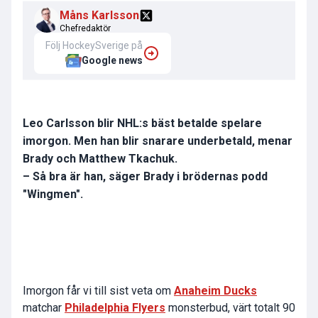
Måns Karlsson
Chefredaktör
Följ HockeySverige på
Google news
Leo Carlsson blir NHL:s bäst betalde spelare
imorgon. Men han blir snarare underbetald, menar
Brady och Matthew Tkachuk.
– Så bra är han, säger Brady i brödernas podd
"Wingmen".
Imorgon får vi till sist veta om
Anaheim Ducks
matchar
Philadelphia Flyers
monsterbud, värt totalt 90