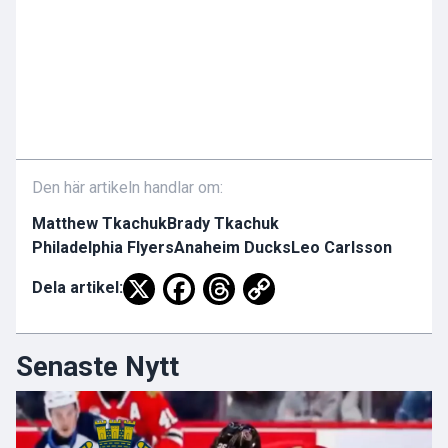
Den här artikeln handlar om:
Matthew Tkachuk
Brady Tkachuk
Philadelphia Flyers
Anaheim Ducks
Leo Carlsson
Dela artikel:
Senaste Nytt