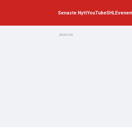
Senaste Nytt
YouTube
SHL
Evene
ANNONS