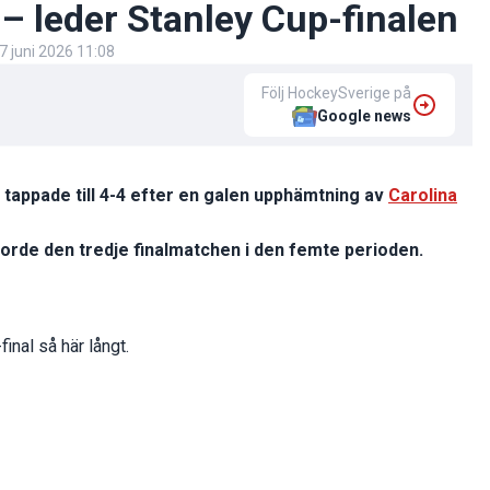
– leder Stanley Cup-finalen
7 juni 2026 11:08
Följ HockeySverige på
Google news
tappade till 4-4 efter en galen upphämtning av
Carolina
rde den tredje finalmatchen i den femte perioden.
final så här långt.