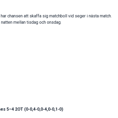
har chansen att skaffa sig matchboll vid seger i nästa match.
r natten mellan tisdag och onsdag.
es 5–4 2OT (0-0,4-0,0-4,0-0,1-0)