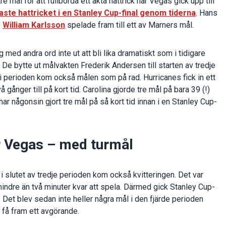
e mål för att fullborda ett äkta hattrick när Vegas gick upp till
ste hattricket i en Stanley Cup-final genom tiderna
. Hans
.
William Karlsson
spelade fram till ett av Marners mål.
 med andra ord inte ut att bli lika dramatiskt som i tidigare
 De bytte ut målvakten Frederik Andersen till starten av tredje
n i perioden kom också målen som på rad. Hurricanes fick in ett
gånger till på kort tid. Carolina gjorde tre mål på bara 39 (!)
 har någonsin gjort tre mål på så kort tid innan i en Stanley Cup-
r Vegas – med turmål
i slutet av tredje perioden kom också kvitteringen. Det var
ndre än två minuter kvar att spela. Därmed gick Stanley Cup-
d. Det blev sedan inte heller några mål i den fjärde perioden
 få fram ett avgörande.