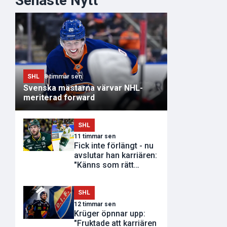
Senaste Nytt
SHL
8 timmar sen
Svenska mästarna värvar NHL-
meriterad forward
SHL
11 timmar sen
Fick inte förlängt - nu
avslutar han karriären:
"Känns som rätt
tidpunkt"
SHL
12 timmar sen
Krüger öpnnar upp:
"Fruktade att karriären