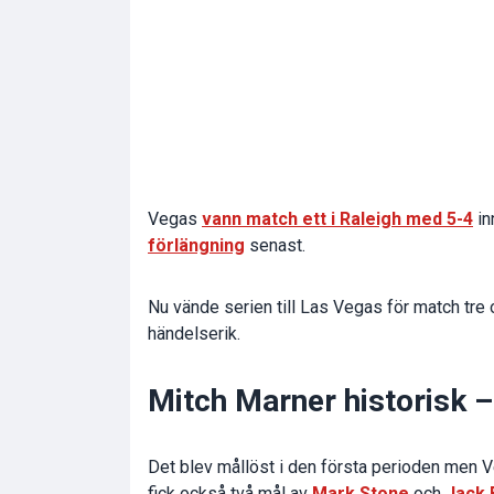
Vegas
vann match ett i Raleigh med 5-4
in
förlängning
senast.
Nu vände serien till Las Vegas för match tre o
händelserik.
Mitch Marner historisk –
Det blev mållöst i den första perioden men V
fick också två mål av
Mark Stone
och
Jack 