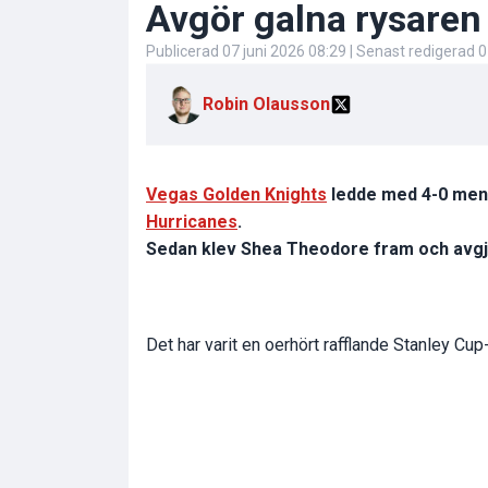
Avgör galna rysaren 
Publicerad
07 juni 2026 08:29
| Senast redigerad
0
Robin Olausson
Vegas Golden Knights
ledde med 4-0 men 
Hurricanes
.
Sedan klev Shea Theodore fram och avgjo
Det har varit en oerhört rafflande Stanley Cup-