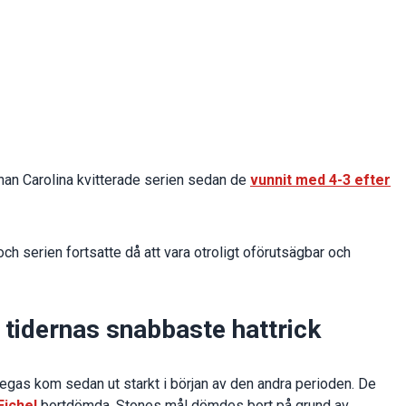
nan Carolina kvitterade serien sedan de
vunnit med 4-3 efter
ch serien fortsatte då att vara otroligt oförutsägbar och
 tidernas snabbaste hattrick
egas kom sedan ut starkt i början av den andra perioden. De
Eichel
bortdömda. Stones mål dömdes bort på grund av