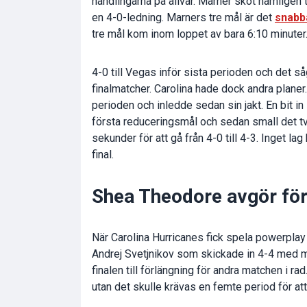
handlingarna på allvar. Marner sköt nämligen tr
en 4-0-ledning. Marners tre mål är det
snabba
tre mål kom inom loppet av bara 6:10 minuter
4-0 till Vegas inför sista perioden och det såg
finalmatcher. Carolina hade dock andra planer.
perioden och inledde sedan sin jakt. En bit i
första reduceringsmål och sedan small det två 
sekunder för att gå från 4-0 till 4-3. Inget lag
final.
Shea Theodore avgör fö
När Carolina Hurricanes fick spela powerplay 
Andrej Svetjnikov som skickade in 4-4 med mi
finalen till förlängning för andra matchen i ra
utan det skulle krävas en femte period för att