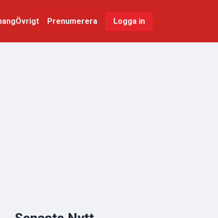
mang
Övrigt
Logga in
Prenumerera