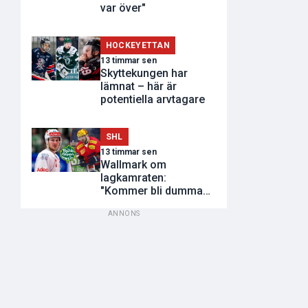
var över"
HOCKEYETTAN
13 timmar sen
Skyttekungen har
lämnat – här är
potentiella arvtagare
SHL
13 timmar sen
Wallmark om
lagkamraten:
"Kommer bli dumma
utvisningar"
ANNONS