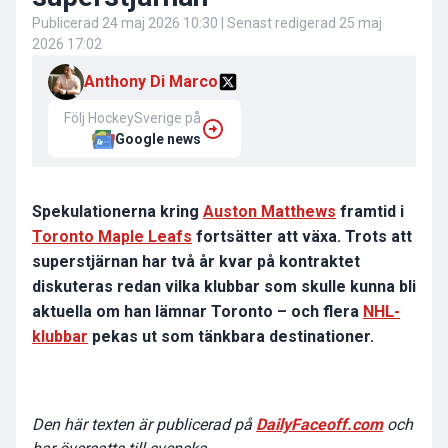
Publicerad
24 maj 2026 10:30
| Senast redigerad
25 maj
2026 17:02
Anthony Di Marco
Följ HockeySverige på
Google news
Spekulationerna kring
Auston Matthews
framtid i
Toronto Maple Leafs
fortsätter att växa. Trots att
superstjärnan har två år kvar på kontraktet
diskuteras redan vilka klubbar som skulle kunna bli
aktuella om han lämnar Toronto – och flera
NHL-
klubbar
pekas ut som tänkbara destinationer.
Den här texten är publicerad på
DailyFaceoff.com
och