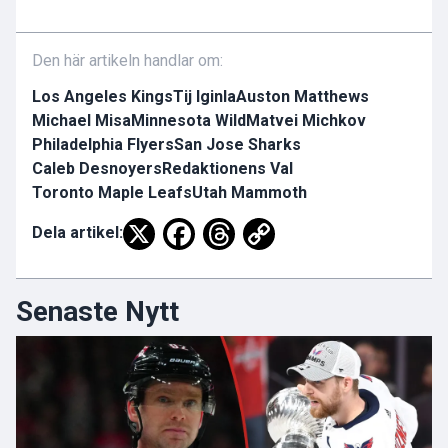
Den här artikeln handlar om:
Los Angeles Kings
Tij Iginla
Auston Matthews
Michael Misa
Minnesota Wild
Matvei Michkov
Philadelphia Flyers
San Jose Sharks
Caleb Desnoyers
Redaktionens Val
Toronto Maple Leafs
Utah Mammoth
Dela artikel:
Senaste Nytt