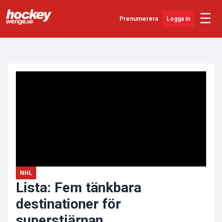
☰
Prenumerera
Logga in
ANNONS
Senaste Nytt
YouTube
SHL
Evenemang
Övrigt
NHL
Lista: Fem tänkbara
destinationer för
superstjärnan