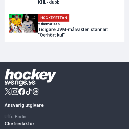
KHL-klubb
HOCKEYETTAN
2 timmar sen
Tidigare JVM-målvakten stannar:
"Oerhört kul"
Ansvarig utgivare
Uffe Bodin
Chefredaktör