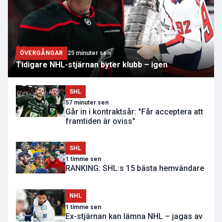
ÖVERGÅNGAR
25 minuter sen
Tidigare NHL-stjärnan byter klubb – igen
SHL
57 minuter sen
Går in i kontraktsår: "Får acceptera att
framtiden är oviss"
SHL
1 timme sen
RANKING: SHL:s 15 bästa hemvändare
NHL
1 timme sen
Ex-stjärnan kan lämna NHL – jagas av