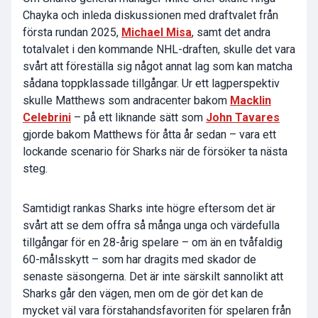
Chayka och inleda diskussionen med draftvalet från
första rundan 2025,
Michael Misa
, samt det andra
totalvalet i den kommande NHL-draften, skulle det vara
svårt att föreställa sig något annat lag som kan matcha
sådana toppklassade tillgångar. Ur ett lagperspektiv
skulle Matthews som andracenter bakom
Macklin
Celebrini
– på ett liknande sätt som
John Tavares
gjorde bakom Matthews för åtta år sedan – vara ett
lockande scenario för Sharks när de försöker ta nästa
steg.
Samtidigt rankas Sharks inte högre eftersom det är
svårt att se dem offra så många unga och värdefulla
tillgångar för en 28-årig spelare – om än en tvåfaldig
60-målsskytt – som har dragits med skador de
senaste säsongerna. Det är inte särskilt sannolikt att
Sharks går den vägen, men om de gör det kan de
mycket väl vara förstahandsfavoriten för spelaren från