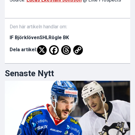
Den här artikeln handlar om:
IF Björklöven
SHL
Rögle BK
Dela artikel:
Senaste Nytt