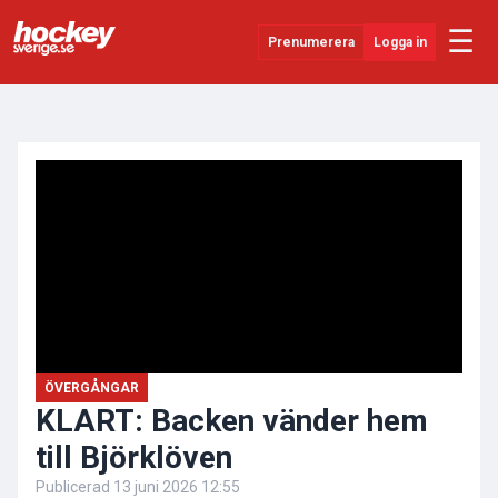
☰
Prenumerera
Logga in
ANNONS
Senaste Nytt
YouTube
SHL
Evenemang
Övrigt
ÖVERGÅNGAR
KLART: Backen vänder hem
till Björklöven
Publicerad
13 juni 2026 12:55