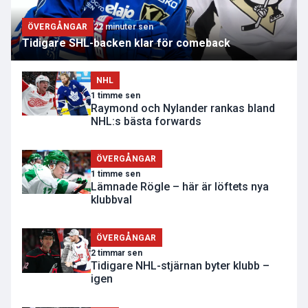
ÖVERGÅNGAR
22 minuter sen
Tidigare SHL-backen klar för comeback
NHL
1 timme sen
Raymond och Nylander rankas bland
NHL:s bästa forwards
ÖVERGÅNGAR
1 timme sen
Lämnade Rögle – här är löftets nya
klubbval
ÖVERGÅNGAR
2 timmar sen
Tidigare NHL-stjärnan byter klubb –
igen