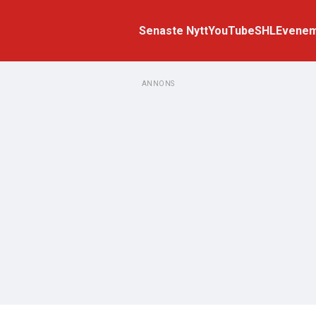
Senaste Nytt
YouTube
SHL
Evene
ANNONS