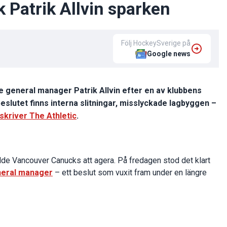
k Patrik Allvin sparken
Följ HockeySverige på
Google news
 general manager Patrik Allvin efter en av klubbens
slutet finns interna slitningar, misslyckade lagbyggen –
skriver The Athletic
.
lde Vancouver Canucks att agera. På fredagen stod det klart
eneral manager
– ett beslut som vuxit fram under en längre