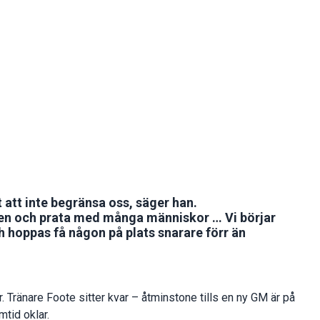
t att inte begränsa oss, säger han.
en och prata med många människor … Vi börjar
hoppas få någon på plats snarare förr än
or. Tränare Foote sitter kvar – åtminstone tills en ny GM är på
mtid oklar.