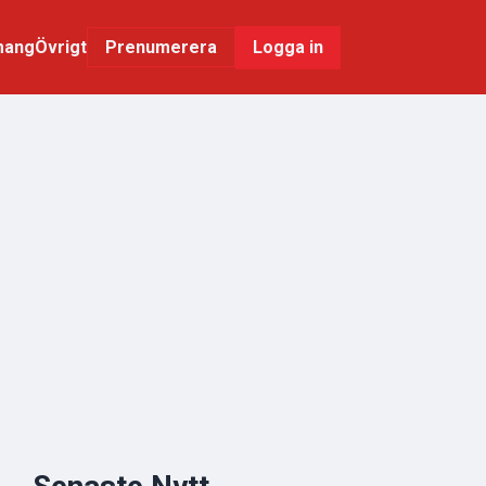
mang
Övrigt
Logga in
Prenumerera