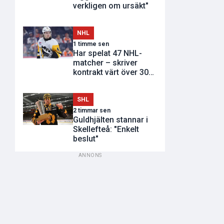
verkligen om ursäkt"
NHL
1 timme sen
Har spelat 47 NHL-
matcher – skriver
kontrakt värt över 300
miljoner
SHL
2 timmar sen
Guldhjälten stannar i
Skellefteå: "Enkelt
beslut"
ANNONS