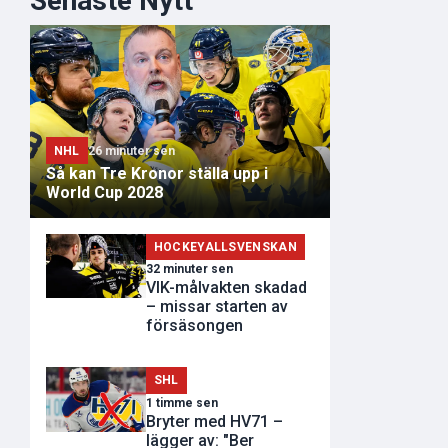
Senaste Nytt
NHL
26 minuter sen
Så kan Tre Kronor ställa upp i
World Cup 2028
HOCKEYALLSVENSKAN
32 minuter sen
VIK-målvakten skadad
– missar starten av
försäsongen
SHL
1 timme sen
Bryter med HV71 –
lägger av: "Ber