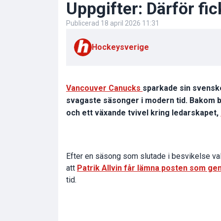
Uppgifter: Därför fic
Publicerad
18 april 2026 11:31
Hockeysverige
Vancouver Canucks
sparkade sin svenske
svagaste säsonger i modern tid. Bakom be
och ett växande tvivel kring ledarskapet,
Efter en säsong som slutade i besvikelse va
att
Patrik Allvin får lämna posten som g
tid.