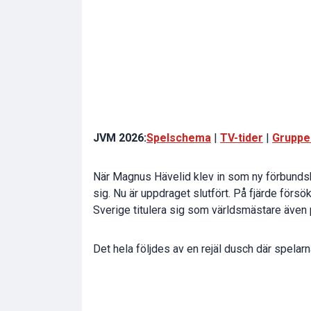
JVM 2026:
Spelschema
|
TV-tider
|
Grupper
När Magnus Hävelid klev in som ny förbunds
sig. Nu är uppdraget slutfört. På fjärde försö
Sverige titulera sig som världsmästare även 
Det hela följdes av en rejäl dusch där spelarn