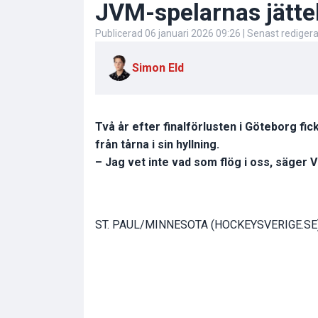
JVM-spelarnas jätteh
Publicerad
06 januari 2026 09:26
| Senast rediger
Simon Eld
Två år efter finalförlusten i Göteborg fic
från tårna i sin hyllning.
– Jag vet inte vad som flög i oss, säger 
ST. PAUL/MINNESOTA (HOCKEYSVERIGE.SE