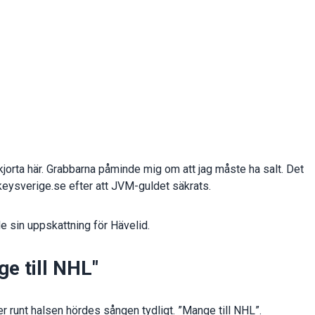
skjorta här. Grabbarna påminde mig om att jag måste ha salt. Det
ockeysverige.se efter att JVM-guldet säkrats.
e sin uppskattning för Hävelid.
ge till NHL"
er runt halsen hördes sången tydligt. ”Mange till NHL”.