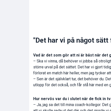
"Det har vi på något sätt
Vad är det som gör att ni är bäst när det g
– Ska vi vinna, då behöver vi jobba så otrolig
större urval på det sättet. Det har vi gjort ti
förlorat en match här heller, men jag tycker at
– Sen är det självklart tur, det behöver du. De
utlopp för det också, och får stå här med en 
Hur nervös var du i slutet när de fick in 
– Ja, jag sa det till mina coach-kollegor. Det 
att vi skulle reda ut det där och det gjorde vi 