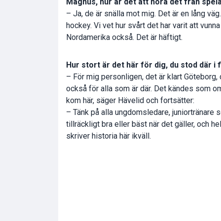
Magnus, hur är det att höra det från spel
– Ja, de är snälla mot mig. Det är en lång väg.
hockey. Vi vet hur svårt det har varit att vunn
Nordamerika också. Det är häftigt.
Hur stort är det här för dig, du stod där i
– För mig personligen, det är klart Göteborg,
också för alla som är där. Det kändes som om
kom här, säger Hävelid och fortsätter:
– Tänk på alla ungdomsledare, juniortränare som
tillräckligt bra eller bäst när det gäller, och 
skriver historia här ikväll.