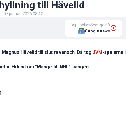
yllning till Hävelid
ad
07 januari 2026 08:42
Följ HockeySverige på
Google news
k Magnus Hävelid till slut revansch. Då tog
JVM
-spelarna i
Victor Eklund om "Mange till NHL"-sången.
)