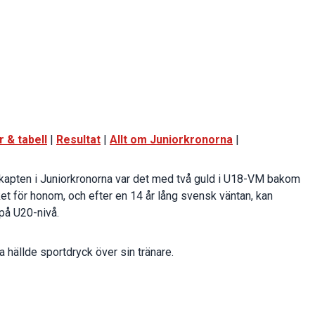
 & tabell
|
Resultat
|
Allt om Juniorkronorna
|
kapten i Juniorkronorna var det med två guld i U18-VM bakom
ket för honom, och efter en 14 år lång svensk väntan, kan
på U20-nivå.
a hällde sportdryck över sin tränare.