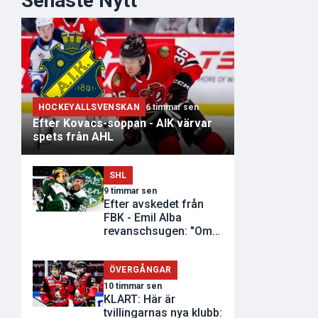
Senaste Nytt
HOCKEYALLSVENSKAN
6 timmar sen
Efter Kovacs-soppan - AIK värvar
spets från AHL
SHL
9 timmar sen
Efter avskedet från
FBK - Emil Alba
revanschsugen: "Om
de inte vill..."
ÖVERGÅNGAR
10 timmar sen
KLART: Här är
tvillingarnas nya klubb: