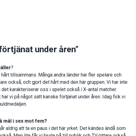
 förtjänat under åren"
äller
?
t hårt tillsammans. Många andra länder har fler spelare och
digare också, och gjort det hårt med den här gruppen. Vi har inte
t det karakteriserar oss i spelet också i X-antal matcher.
t har vi på något sätt kanske förtjänat under åren. Idag fick vi
guldmedaljen.
två mål i sex mot fem?
går aldrig att ta en paus i det här yrket. Det kändes ändå som
också. Men lite får vi bjuda på till publik och TV-tittare också.