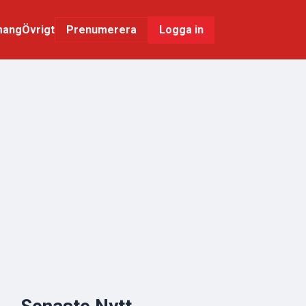
mang
Övrigt
Logga in
Prenumerera