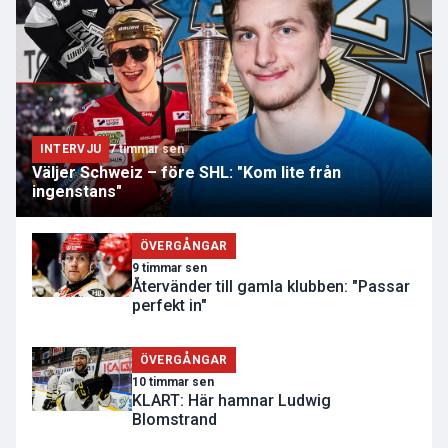
INTERVJU
7 timmar sen
Väljer Schweiz – före SHL: "Kom lite från
ingenstans"
ÖVERGÅNGAR
9 timmar sen
Återvänder till gamla klubben: "Passar
perfekt in"
ÖVERGÅNGAR
10 timmar sen
KLART: Här hamnar Ludwig
Blomstrand