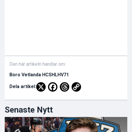
Den här artikeln handlar om:
Boro Vetlanda HC
SHL
HV71
Dela artikel:
Senaste Nytt