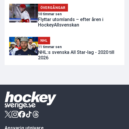
ÖVERGÅNGAR
10 timmar sen
Flyttar utomlands – efter åren i
HockeyAllsvenskan
NHL
11 timmar sen
NHL:s svenska All Star-lag - 2020 till
2026
Ansvarig utgivare