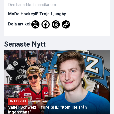
Den här artikeln handlar om:
MoDo Hockey
IF Troja-Ljungby
Dela artikel:
Senaste Nytt
INTERVJU
7 timmar sen
Väljer Schweiz – före SHL: "Kom lite från
ingenstans"