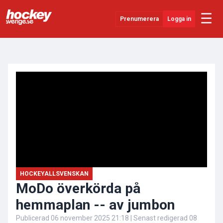
☰
Prenumerera
Logga in
ANNONS
Senaste Nytt
YouTube
SHL
Evenemang
Övrigt
HOCKEYALLSVENSKAN
MoDo överkörda på
hemmaplan -- av jumbon
Publicerad
06 november 2025 21:18
| Senast redigerad
08