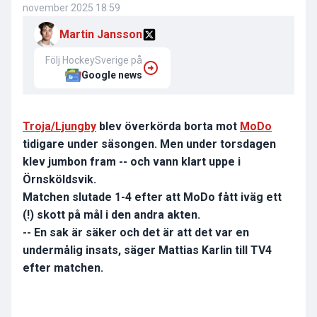
november 2025 18:59
Martin Jansson
Följ HockeySverige på
Google news
Troja/Ljungby
blev överkörda borta mot
MoDo
tidigare under säsongen. Men under torsdagen
klev jumbon fram -- och vann klart uppe i
Örnsköldsvik.
Matchen slutade 1-4 efter att MoDo fått iväg ett
(!) skott på mål i den andra akten.
-- En sak är säker och det är att det var en
undermålig insats, säger Mattias Karlin till TV4
efter matchen.