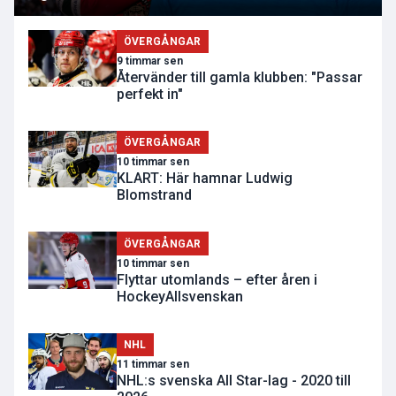
ÖVERGÅNGAR
9 timmar sen
Återvänder till gamla klubben: "Passar
perfekt in"
ÖVERGÅNGAR
10 timmar sen
KLART: Här hamnar Ludwig
Blomstrand
ÖVERGÅNGAR
10 timmar sen
Flyttar utomlands – efter åren i
HockeyAllsvenskan
NHL
11 timmar sen
NHL:s svenska All Star-lag - 2020 till