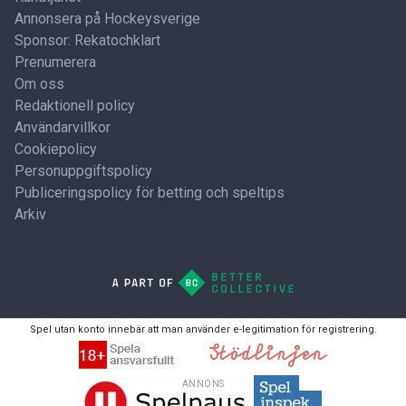
Annonsera på Hockeysverige
Sponsor: Rekatochklart
Prenumerera
Om oss
Redaktionell policy
Användarvillkor
Cookiepolicy
Personuppgiftspolicy
Publiceringspolicy för betting och speltips
Arkiv
Spel utan konto innebär att man använder e-legitimation för registrering.
ANNONS