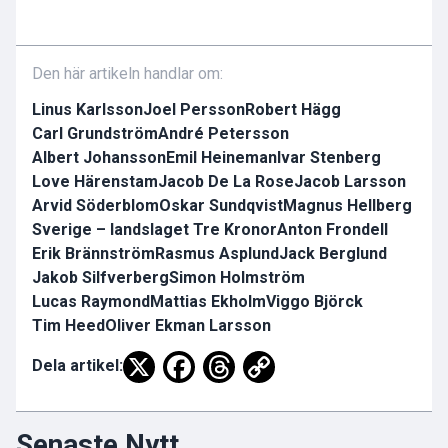
Den här artikeln handlar om:
Linus Karlsson
Joel Persson
Robert Hägg
Carl Grundström
André Petersson
Albert Johansson
Emil Heineman
Ivar Stenberg
Love Härenstam
Jacob De La Rose
Jacob Larsson
Arvid Söderblom
Oskar Sundqvist
Magnus Hellberg
Sverige – landslaget Tre Kronor
Anton Frondell
Erik Brännström
Rasmus Asplund
Jack Berglund
Jakob Silfverberg
Simon Holmström
Lucas Raymond
Mattias Ekholm
Viggo Björck
Tim Heed
Oliver Ekman Larsson
Dela artikel:
Senaste Nytt