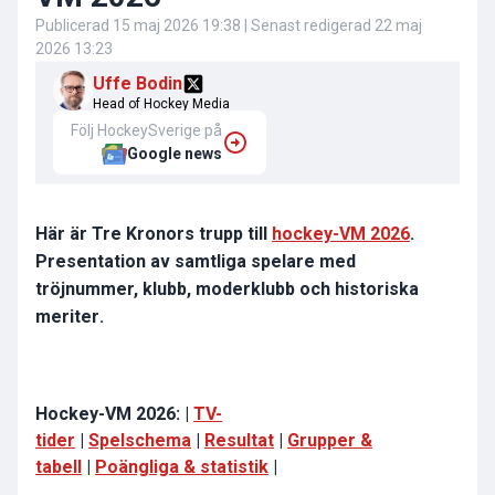
Publicerad
15 maj 2026 19:38
| Senast redigerad
22 maj
2026 13:23
Uffe Bodin
Head of Hockey Media
Följ HockeySverige på
Google news
Här är Tre Kronors trupp till
hockey-VM 2026
.
Presentation av samtliga spelare med
tröjnummer, klubb, moderklubb och historiska
meriter
.
Hockey-VM 2026: |
TV-
tider
|
Spelschema
|
Resultat
|
Grupper &
tabell
|
Poängliga & statistik
|