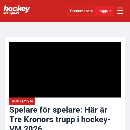
☰
Prenumerera
Logga in
ANNONS
Senaste Nytt
YouTube
SHL
Evenemang
Övrigt
HOCKEY-VM
Spelare för spelare: Här är
Tre Kronors trupp i hockey-
VM 2026