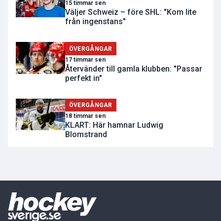
15 timmar sen
Väljer Schweiz – före SHL: "Kom lite
från ingenstans"
ÖVERGÅNGAR
17 timmar sen
Återvänder till gamla klubben: "Passar
perfekt in"
ÖVERGÅNGAR
18 timmar sen
KLART: Här hamnar Ludwig
Blomstrand