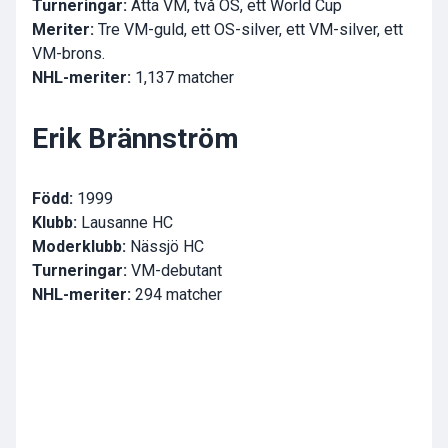
Turneringar:
Åtta VM, två OS, ett World Cup
Meriter:
Tre VM-guld, ett OS-silver, ett VM-silver, ett
VM-brons.
NHL-meriter:
1,137 matcher
Erik Brännström
Född:
1999
Klubb:
Lausanne HC
Moderklubb:
Nässjö HC
Turneringar:
VM-debutant
NHL-meriter:
294 matcher