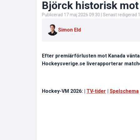
Björck historisk mo
Publicerad
17 maj 2026 09:30
| Senast redigerad
1
Simon Eld
Efter premiärförlusten mot Kanada vänta
Hockeysverige.se liverapporterar match
Hockey-VM 2026: |
TV-tider
|
Spelschema