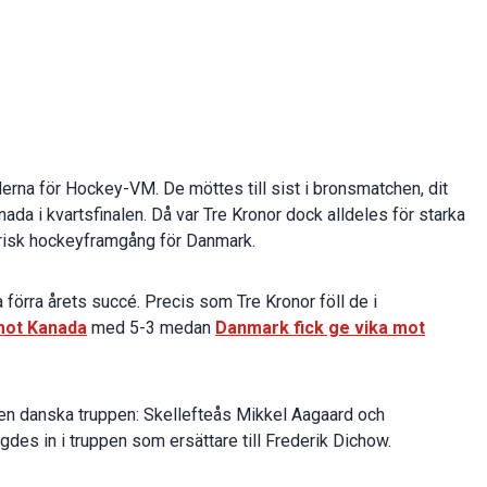
erna för Hockey-VM. De möttes till sist i bronsmatchen, dit
da i kvartsfinalen. Då var Tre Kronor dock alldeles för starka
orisk hockeyframgång för Danmark.
förra årets succé. Precis som Tre Kronor föll de i
mot Kanada
med 5-3 medan
Danmark fick ge vika mot
den danska truppen: Skellefteås Mikkel Aagaard och
des in i truppen som ersättare till Frederik Dichow.