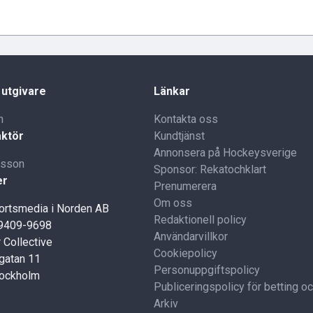
 utgivare
Länkar
n
Kontakta oss
ktör
Kundtjänst
Annonsera på Hockeysverige
lsson
Sponsor: Rekatochklart
er
Prenumerera
Om oss
portsmedia i Norden AB
Redaktionell policy
59409-9698
Användarvillkor
 Collective
Cookiepolicy
gatan 11
Personuppgiftspolicy
tockholm
Publiceringspolicy för betting o
Arkiv