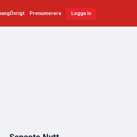
mang
Övrigt
Logga in
Prenumerera