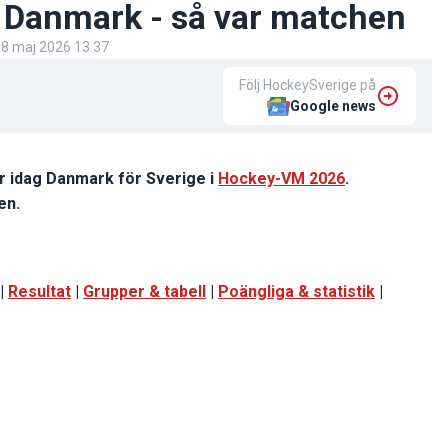
t Danmark - så var matchen
8 maj 2026 13:37
Följ HockeySverige på
Google news
r idag Danmark för Sverige i
Hockey-VM 2026
.
en.
|
Resultat
|
Grupper & tabell
|
Poängliga & statistik
|