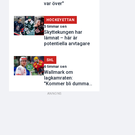
var över"
HOCKEYETTAN
5 timmar sen
Skyttekungen har
lämnat – här är
potentiella arvtagare
SHL
6 timmar sen
Wallmark om
lagkamraten:
"Kommer bli dumma
utvisningar"
ANNONS