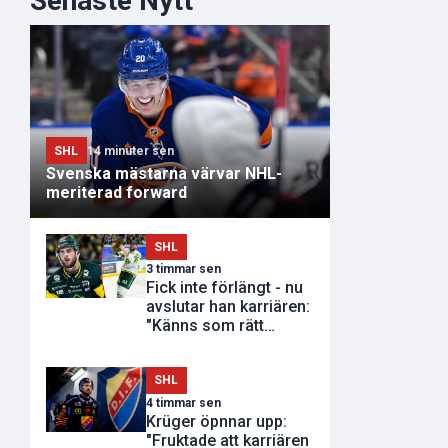
Senaste Nytt
SHL
14 minuter sen
Svenska mästarna värvar NHL-
meriterad forward
SHL
3 timmar sen
Fick inte förlängt - nu
avslutar han karriären:
"Känns som rätt
tidpunkt"
SHL
4 timmar sen
Krüger öpnnar upp:
"Fruktade att karriären