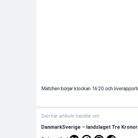
Matchen börjar klockan 16:20 och liverapport
Den här artikeln handlar om:
Danmark
Sverige – landslaget Tre Kronor