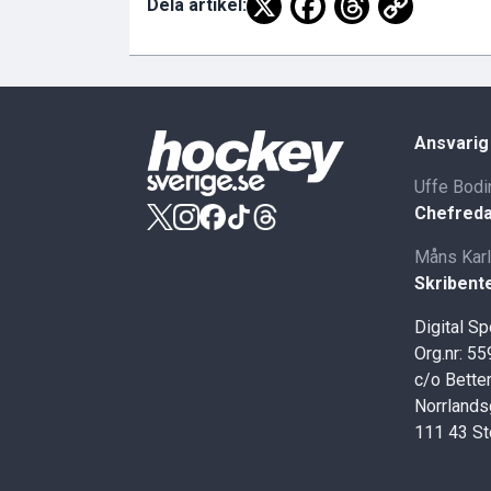
Dela artikel:
Ansvarig
Uffe Bodi
Chefreda
Måns Kar
Skribent
Digital S
Org.nr: 5
c/o Better
Norrlands
111 43 S