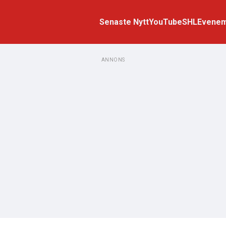
Senaste Nytt
YouTube
SHL
Evene
ANNONS