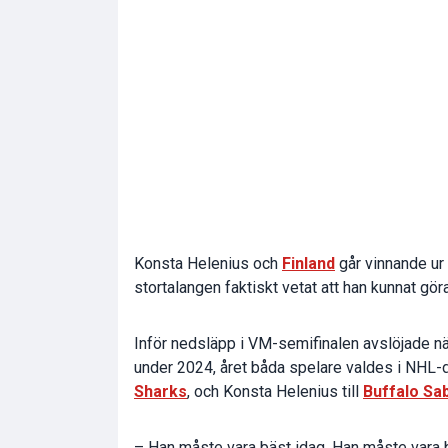
Konsta Helenius och
Finland
går vinnande ur
stortalangen faktiskt vetat att han kunnat göra
Inför nedsläpp i VM-semifinalen avslöjade näm
under 2024, året båda spelare valdes i NHL-d
Sharks
, och Konsta Helenius till
Buffalo Sa
– Han måste vara bäst idag. Han måste vara b