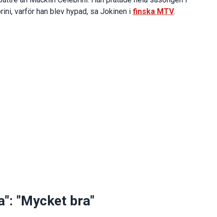
rini, varför han blev hypad, sa Jokinen i
finska MTV
.
.
a": "Mycket bra"