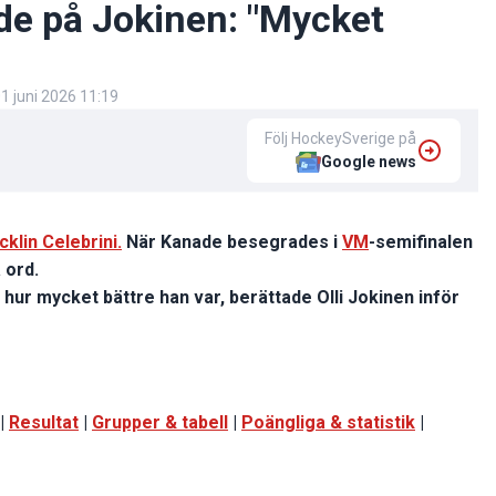
de på Jokinen: "Mycket
1 juni 2026 11:19
Följ HockeySverige på
Google news
klin Celebrini.
När Kanade besegrades i
VM
-semifinalen
 ord.
hur mycket bättre han var, berättade Olli Jokinen inför
|
Resultat
|
Grupper & tabell
|
Poängliga & statistik
|