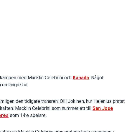
 kampen med Macklin Celebrini och
Kanada
. Något
 en längre tid.
ligen den tidigare tränaren, Olli Jokinen, hur Helenius pratat
raften. Macklin Celebrini som nummer ett till
San Jose
bres
som 14:e spelare.
ättre än Macklin Celebrini. Han pratade hela säsongen i