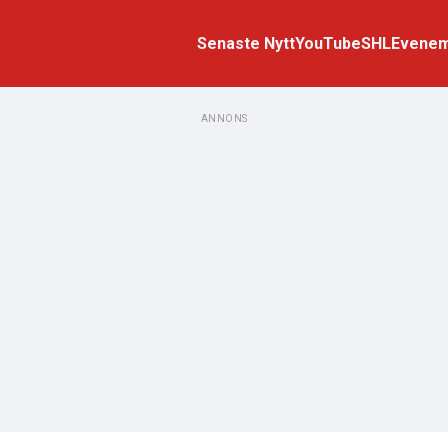
Senaste Nytt
YouTube
SHL
Evene
ANNONS