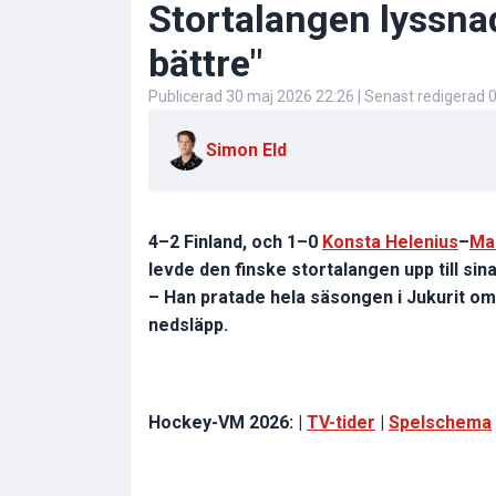
Stortalangen lyssna
bättre"
Publicerad
30 maj 2026 22:26
| Senast redigerad
0
Simon Eld
4–2 Finland, och 1–0
Konsta Helenius
–
Mac
levde den finske stortalangen upp till sina
– Han pratade hela säsongen i Jukurit om 
nedsläpp.
Hockey-VM 2026: |
TV-tider
|
Spelschema