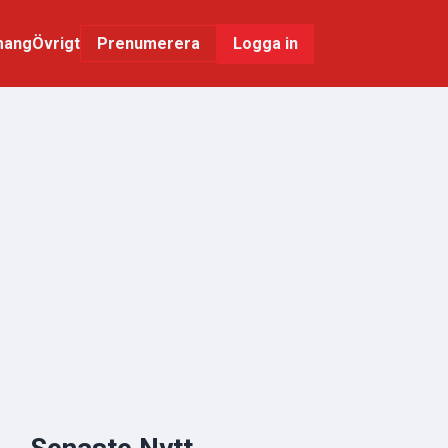
mang
Övrigt
Logga in
Prenumerera