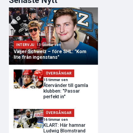
Senaste Nytt
INTERVJU
13 timmar sen
Väljer Schweiz – före SHL: "Kom
lite från ingenstans"
ÖVERGÅNGAR
15 timmar sen
Återvänder till gamla
klubben: "Passar
perfekt in"
ÖVERGÅNGAR
16 timmar sen
KLART: Här hamnar
Ludwig Blomstrand