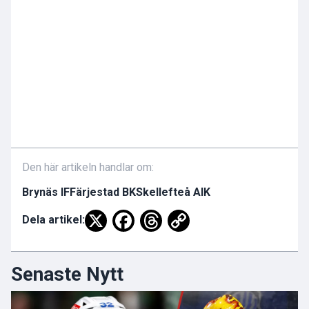
Den här artikeln handlar om:
Brynäs IF
Färjestad BK
Skellefteå AIK
Dela artikel:
Senaste Nytt