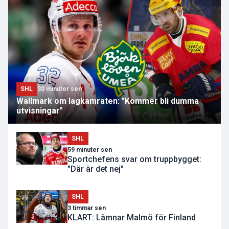
SHL
30 minuter sen
Wallmark om lagkamraten: "Kommer bli dumma
utvisningar"
SHL
59 minuter sen
Sportchefens svar om truppbygget:
"Där är det nej"
SHL
3 timmar sen
KLART: Lämnar Malmö för Finland