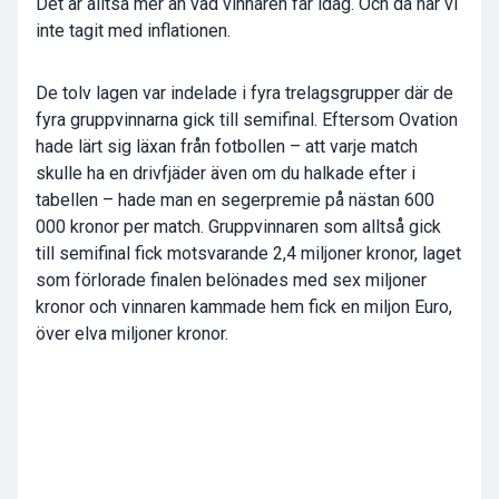
Det är alltså mer än vad vinnaren får idag. Och då har vi
inte tagit med inflationen.
De tolv lagen var indelade i fyra trelagsgrupper där de
fyra gruppvinnarna gick till semifinal. Eftersom Ovation
hade lärt sig läxan från fotbollen – att varje match
skulle ha en drivfjäder även om du halkade efter i
tabellen – hade man en segerpremie på nästan 600
000 kronor per match. Gruppvinnaren som alltså gick
till semifinal fick motsvarande 2,4 miljoner kronor, laget
som förlorade finalen belönades med sex miljoner
kronor och vinnaren kammade hem fick en miljon Euro,
över elva miljoner kronor.