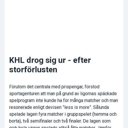
KHL drog sig ur - efter
storförlusten
Förutom det centrala med prispengar, förstod
sportagenturen att man på grund av ligornas späckade
spelprogram inte kunde ha för många matcher och man
resonerade enligt devisen ”less is more”. Sålunda
spelade lagen fyra matcher i gruppspelet (hemma och
borta), två semifinaler och två finaler. De lagen som
gick hela vägen spelade alltså åtta matcher. Jämför