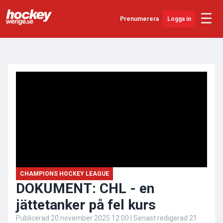
☰
Prenumerera
Logga in
ANNONS
Senaste Nytt
YouTube
SHL
Evenemang
Övrigt
CHAMPIONS HOCKEY LEAGUE
DOKUMENT: CHL - en
jättetanker på fel kurs
Publicerad
20 november 2025 12:00
| Senast redigerad
21