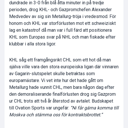
dundrade in 3-0 från blå åtta minuter in på tredje
perioden, drog KHL- och Gazpromchefen Alexander
Medvedev av sig sin Metallurg-tröja i vredesmod. För
honom och KHL var storförlusten mot ett schweiziskt
lag en katastrof då man var i full färd att positionera
KHL som Europas svar på NHL och man fiskade efter
klubbar i alla stora ligor.
KHL såg ett framgångsrikt CHL som ett hot då man
själva ville vara den stora europeiska ligan där vinnaren
av Gagarin-slutspelet skulle betraktas som
europamästare. Vi vet inte hur det hade gått om
Metallurg hade vunnit CHL, men bara någon dag efter
den demoraliserande finalförlusten drog sig Gazprom
ur CHL trots att två år återstod av avtalet. Budskapet
till Ovation Sports var ungefär:
”Ni får gärna komma till
Moskva och stämma oss för kontraktsbrottet.”