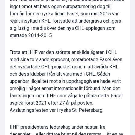
inget emot att hans egen europaturnering dog till
förmån för den ryska ligan. Fasel, som runt 2015 var
rejält insyltad i KHL, fortsatte att undergräva och göra
sig lustig i media över den nya CHL-upplagan som
startade 2014-2015.
Trots att IIHF var den största enskilda ägaren i CHL
med sina tolv andelsprocent, motarbetade Fasel även
det nystartade CHL-projektet genom att avråda KHL
och dess klubbar från att vara med i CHL. Sådan
uppenbar illojalitet mot sin uppdragsgivare hade varit
omöjlig i något annat internationellt förbund. Men det
fanns ingen inom IIHF som vågade påtala detta. Fasel
avgick först 2021 efter 27 år på posten.
Avslutningsfesten var i ryska St. Petersburg.
IIHF-presidentens ledarskap under nästan tre
decennier – eller rättare brist på densamma – är en av