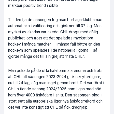
märkbar positiv trend i sikte.
Till den fjärde säsongen tog man bort ägarklubbarnas
automatiska kvalificering och gick ner till 32 lag. Men
mycket av skadan var skedd. CHL drogs med dålig
publicitet, och trots att det spelades mycket bra
hockey i många matcher – i många fall bättre än den
hockeyn som spelades i de nationella ligorna – så
gjorde många det till sin grej att ”hata CHL”.
Man pekade på de ofta halvtomma arenorna och trots
att CHL till säsongen 2023-2024 gick ner ytterligare,
nu till 24 lag, såg man inget genombrott. Det var först i
CHL:s tionde säsong 2024/2025 som ligan med nöd
kom över 4000 åskådare i snitt. Den säsongen slog i
stort sett alla europeiska ligor nya åskådarrekord och
det var inte konstigt att CHL då fick draghjälp.