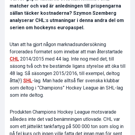
matcher och vad är anledningen till prispengarna
sällan täcker kostnaderna? Szymon Szemberg
analyserar CHL:s utmaningar i denna andra del om
serien om hockeyns europaspel.
Utan att ha gjort någon marknadsundersökning
forcerades formatet som innebar att man återstartade
CHL
2014/2015 med 44 lag. Inte nog med det, till
säsong två och tre bestämde ligans styrelse att öka till
48 lag. Så säsongen 2015/2016, till exempel, deltog
åtta(!)
SHL
-lag. Man hade alltså fler svenska klubbar
som deltog i ”Champions” Hockey League än SHL-lag
som inte deltog.
Produkten Champions Hockey League motsvarade
således inte det vad benämningen utlovade. CHL var
som ett jättelikt tankfartyg på 500 000 ton som slog in
på fel kurs och ingen ville fatta det innan man för sent