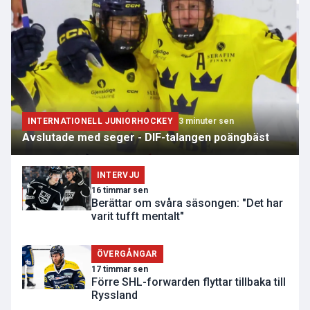
INTERNATIONELL JUNIORHOCKEY
3 minuter sen
Avslutade med seger - DIF-talangen poängbäst
INTERVJU
16 timmar sen
Berättar om svåra säsongen: "Det har
varit tufft mentalt"
ÖVERGÅNGAR
17 timmar sen
Förre SHL-forwarden flyttar tillbaka till
Ryssland