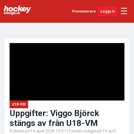
☰
Prenumerera
Logga in
ANNONS
Senaste Nytt
YouTube
SHL
Evenemang
Övrigt
U18-VM
Uppgifter: Viggo Björck
stängs av från U18-VM
Publicerad
14 april 2026 13:07
| Senast redigerad
19 april