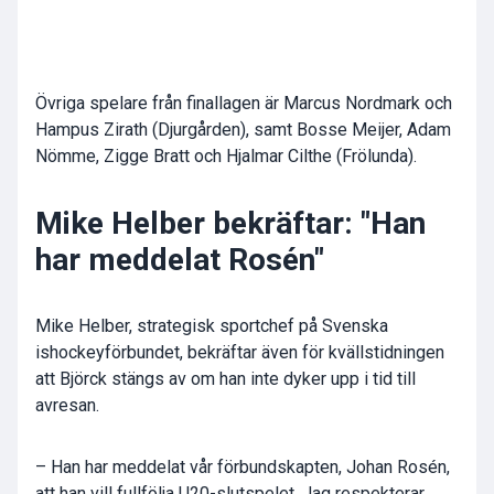
Övriga spelare från finallagen är Marcus Nordmark och
Hampus Zirath (Djurgården), samt Bosse Meijer, Adam
Nömme, Zigge Bratt och Hjalmar Cilthe (Frölunda).
Mike Helber bekräftar: "Han
har meddelat Rosén"
Mike Helber, strategisk sportchef på Svenska
ishockeyförbundet, bekräftar även för kvällstidningen
att Björck stängs av om han inte dyker upp i tid till
avresan.
– Han har meddelat vår förbundskapten, Johan Rosén,
att han vill fullfölja U20-slutspelet. Jag respekterar