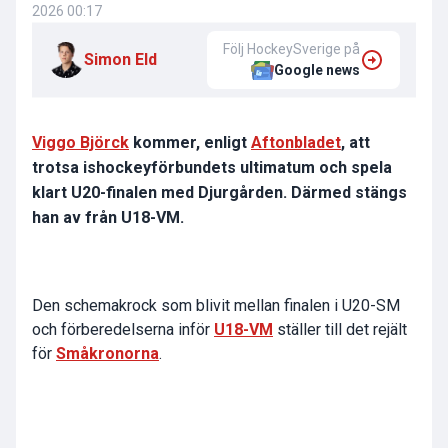
2026 00:17
Följ HockeySverige på
Simon Eld
Google news
Viggo Björck
kommer, enligt
Aftonbladet
, att
trotsa ishockeyförbundets ultimatum och spela
klart U20-finalen med Djurgården. Därmed stängs
han av från U18-VM.
Den schemakrock som blivit mellan finalen i U20-SM
och förberedelserna inför
U18-VM
ställer till det rejält
för
Småkronorna
.