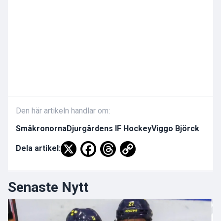
Den här artikeln handlar om:
Småkronorna
Djurgårdens IF Hockey
Viggo Björck
Dela artikel:
Senaste Nytt