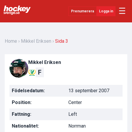
☰
Prenumerera
Logga in
Senaste Nytt
YouTube
Home
Mikkel Eriksen
Sida 3
SHL
Mikkel Eriksen
Evenemang
F
Övrigt
Födelsedatum:
13 september 2007
Position:
Center
Fattning:
Left
Nationalitet:
Norrman