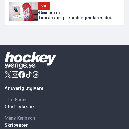
SHL
4 timmar sen
Timrås sorg - klubblegendaren död
Ansvarig utgivare
Uffe Bodin
Chefredaktör
Måns Karlsson
Skribenter