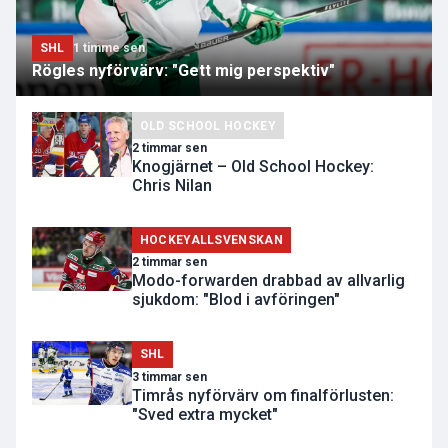
SHL
1 timme sen
Rögles nyförvärv: "Gett mig perspektiv"
OLD SCHOOL HOCKEY
2 timmar sen
Knogjärnet – Old School Hockey:
Chris Nilan
HOCKEYALLSVENSKAN
2 timmar sen
Modo-forwarden drabbad av allvarlig
sjukdom: "Blod i avföringen"
SHL
3 timmar sen
Timrås nyförvärv om finalförlusten:
"Sved extra mycket"