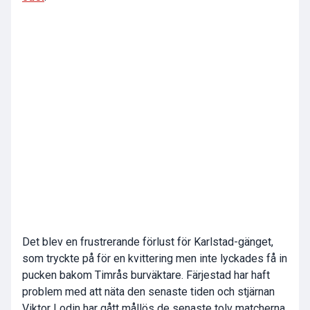
Det blev en frustrerande förlust för Karlstad-gänget,
som tryckte på för en kvittering men inte lyckades få in
pucken bakom Timrås burväktare. Färjestad har haft
problem med att näta den senaste tiden och stjärnan
Viktor Lodin har gått mållös de senaste tolv matcherna.