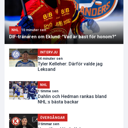
NHL
10 minuter sen
DIF-tränaren om Eklund: "Vad är bäst för honom?"
INTERVJU
54 minuter sen
Tyler Kelleher: Därför valde jag
Leksand
NHL
1 timme sen
Dahlin och Hedman rankas bland
NHL:s bästa backar
ÖVERGÅNGAR
3 timmar sen