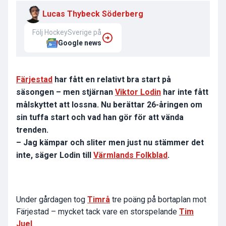
Lucas Thybeck Söderberg
Följ HockeySverige på
Google news
Färjestad
har fått en relativt bra start på
säsongen – men stjärnan
Viktor Lodin
har inte fått
målskyttet att lossna. Nu berättar 26-åringen om
sin tuffa start och vad han gör för att vända
trenden.
– Jag kämpar och sliter men just nu stämmer det
inte, säger Lodin till
Värmlands Folkblad
.
Under gårdagen tog
Timrå
tre poäng på bortaplan mot
Färjestad – mycket tack vare en storspelande
Tim
Juel
.