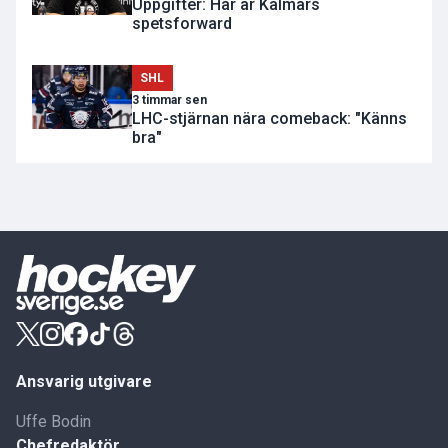
Uppgifter: Här är Kalmars
spetsforward
SHL
3 timmar sen
LHC-stjärnan nära comeback: "Känns
bra"
Ansvarig utgivare
Uffe Bodin
Chefredaktör