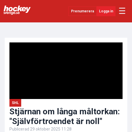
☰
Prenumerera
Logga in
ANNONS
Senaste Nytt
YouTube
SHL
Evenemang
Övrigt
SHL
Stjärnan om långa måltorkan:
"Självförtroendet är noll"
Publicerad
29 oktober 2025 11:28