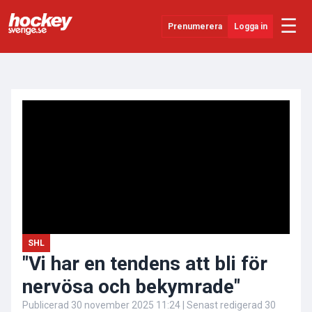
☰
Prenumerera
Logga in
ANNONS
Senaste Nytt
YouTube
SHL
Evenemang
Övrigt
SHL
"Vi har en tendens att bli för
nervösa och bekymrade"
Publicerad
30 november 2025 11:24
| Senast redigerad
30