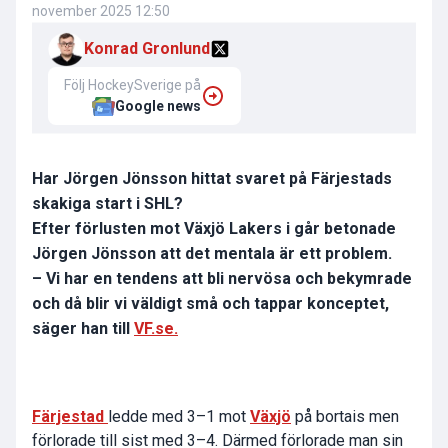
november 2025 12:50
Konrad Gronlund
Följ HockeySverige på
Google news
Har Jörgen Jönsson hittat svaret på Färjestads
skakiga start i SHL?
Efter förlusten mot Växjö Lakers i går betonade
Jörgen Jönsson att det mentala är ett problem.
– Vi har en tendens att bli nervösa och bekymrade
och då blir vi väldigt små och tappar konceptet,
säger han till
VF.se.
Färjestad
ledde med 3–1 mot
Växjö
på bortais men
förlorade till sist med 3–4. Därmed förlorade man sin