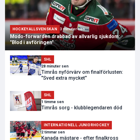
HOCKEYALLSVENSKAN
3 minuter sen
Modo-forwarden drabbad av allvarlig sjukdom:
"Blod i avföringen"
SHL
28 minuter sen
Timrås nyförvärv om finalförlusten:
"Sved extra mycket"
SHL
1 timme sen
Timrås sorg - klubblegendaren död
INTERNATIONELL JUNIORHOCKEY
2 timmar sen
Kanada mästare - efter finalkross