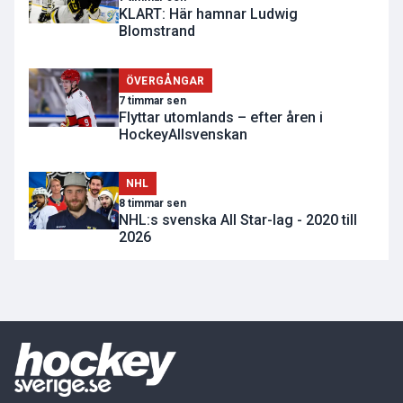
KLART: Här hamnar Ludwig
Blomstrand
ÖVERGÅNGAR
7 timmar sen
Flyttar utomlands – efter åren i
HockeyAllsvenskan
NHL
8 timmar sen
NHL:s svenska All Star-lag - 2020 till
2026