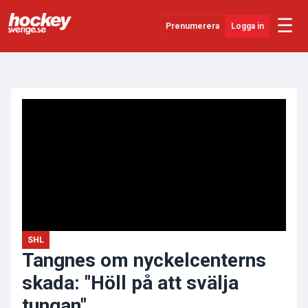
☰
Prenumerera
Logga in
ANNONS
Senaste Nytt
YouTube
SHL
Evenemang
Övrigt
SHL
Tangnes om nyckelcenterns
skada: "Höll på att svälja
tungan"