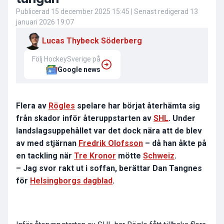
Publicerad
15 december 2025 15:45
| Senast redigerad
13
januari 2026 19:07
Lucas Thybeck Söderberg
Följ HockeySverige på
Google news
Flera av
Rögles
spelare har börjat återhämta sig
från skador inför återuppstarten av
SHL
. Under
landslagsuppehållet var det dock nära att de blev
av med stjärnan
Fredrik Olofsson
– då han åkte på
en tackling när
Tre Kronor
mötte
Schweiz
.
– Jag svor rakt ut i soffan, berättar Dan Tangnes
för
Helsingborgs dagblad
.