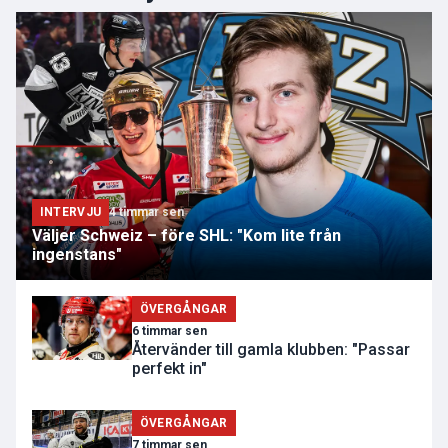
INTERVJU
4 timmar sen
Väljer Schweiz – före SHL: "Kom lite från
ingenstans"
ÖVERGÅNGAR
6 timmar sen
Återvänder till gamla klubben: "Passar
perfekt in"
ÖVERGÅNGAR
7 timmar sen