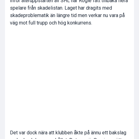
Inför återuppstarten av SHL har Rögle fått tillbaka flera
spelare från skadelistan. Laget har dragits med
skadeproblematik än längre tid men verkar nu vara på
väg mot full trupp och hög konkurrens.
Det var dock nära att klubben åkte på ännu ett bakslag