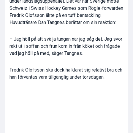
under landslagsuppehållet. Det var när Sverige mötte
Schweiz i Swiss Hockey Games som Rögle-forwarden
Fredrik Olofsson åkte på en tuff bentackling.
Huvudtränare Dan Tangnes berättar om sin reaktion:
– Jag höll på att svälja tungan när jag såg det. Jag svor
rakt ut i soffan och frun kom in från köket och frågade
vad jag höll på med, säger Tangnes.
Fredrik Olofsson ska dock ha klarat sig relativt bra och
han förväntas vara tillgänglig under torsdagen.