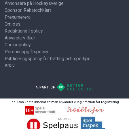
Annonsera på Hockeysverige
Sponsor: Rekatochklart
Prenumerera
Om oss
Redaktionell policy
Användarvillkor
Cookiepolicy
Personuppgiftspolicy
Publiceringspolicy för betting och speltips
Arkiv
Spel utan konto innebär att man använder e-legitimation för registrering.
ANNONS