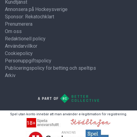
Kundtjänst
Annonsera på Hockeysverige
Sponsor: Rekatochklart
Prenumerera
Om oss
Redaktionell policy
Användarvillkor
Cookiepolicy
Personuppgiftspolicy
Publiceringspolicy för betting och speltips
Arkiv
Spel utan konto innebär att man använder e-legitimation för registrering.
ANNONS