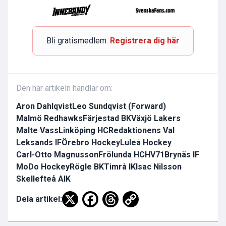
Bli gratismedlem.
Registrera dig här
Den här artikeln handlar om:
Aron Dahlqvist
Leo Sundqvist (Forward)
Malmö Redhawks
Färjestad BK
Växjö Lakers
Malte Vass
Linköping HC
Redaktionens Val
Leksands IF
Örebro Hockey
Luleå Hockey
Carl-Otto Magnusson
Frölunda HC
HV71
Brynäs IF
MoDo Hockey
Rögle BK
Timrå IK
Isac Nilsson
Skellefteå AIK
Dela artikel: