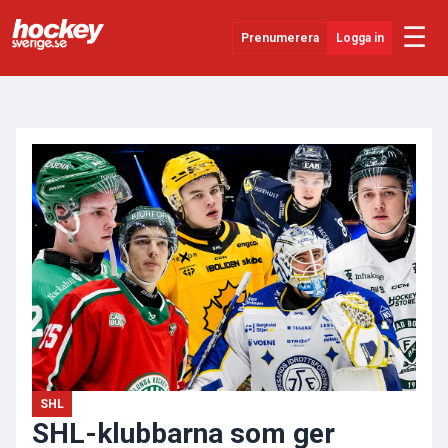
☰
Prenumerera
Logga in
ANNONS
Senaste Nytt
YouTube
SHL
Evenemang
Övrigt
SHL
SHL-klubbarna som ger