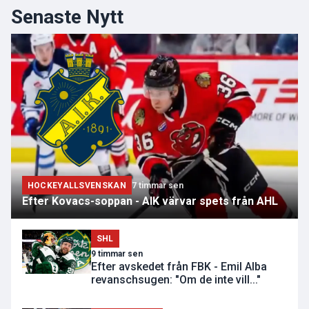
Senaste Nytt
HOCKEYALLSVENSKAN
7 timmar sen
Efter Kovacs-soppan - AIK värvar spets från AHL
SHL
9 timmar sen
Efter avskedet från FBK - Emil Alba
revanschsugen: "Om de inte vill..."