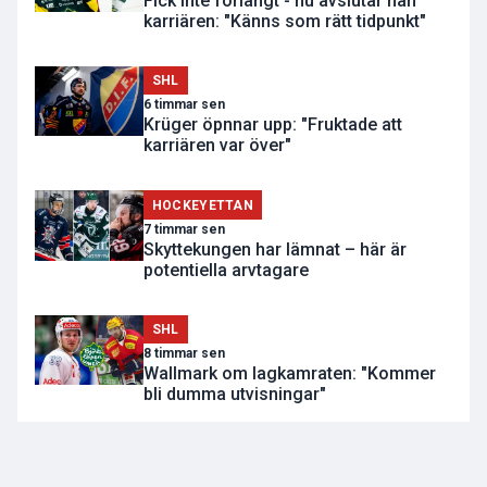
Fick inte förlängt - nu avslutar han
karriären: "Känns som rätt tidpunkt"
SHL
6 timmar sen
Krüger öpnnar upp: "Fruktade att
karriären var över"
HOCKEYETTAN
7 timmar sen
Skyttekungen har lämnat – här är
potentiella arvtagare
SHL
8 timmar sen
Wallmark om lagkamraten: "Kommer
bli dumma utvisningar"