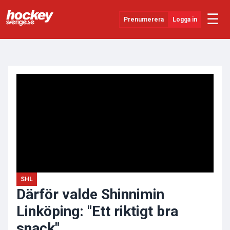
☰
Prenumerera
Logga in
ANNONS
Senaste Nytt
YouTube
SHL
Evenemang
Övrigt
SHL
Därför valde Shinnimin
Linköping: "Ett riktigt bra
snack"