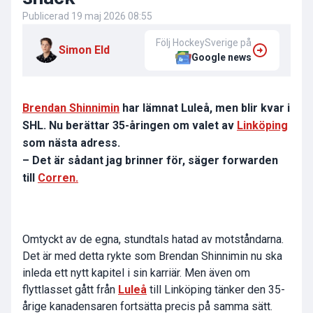
Publicerad
19 maj 2026 08:55
Följ HockeySverige på
Simon Eld
Google news
Brendan Shinnimin
har lämnat Luleå, men blir kvar i
SHL. Nu berättar 35-åringen om valet av
Linköping
som nästa adress.
– Det är sådant jag brinner för, säger forwarden
till
Corren.
Omtyckt av de egna, stundtals hatad av motståndarna.
Det är med detta rykte som Brendan Shinnimin nu ska
inleda ett nytt kapitel i sin karriär. Men även om
flyttlasset gått från
Luleå
till Linköping tänker den 35-
årige kanadensaren fortsätta precis på samma sätt.