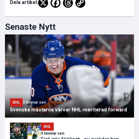
Dela artikel:
Senaste Nytt
SHL
2 timmar sen
Svenska mästarna värvar NHL-meriterad forward
SHL
5 timmar sen