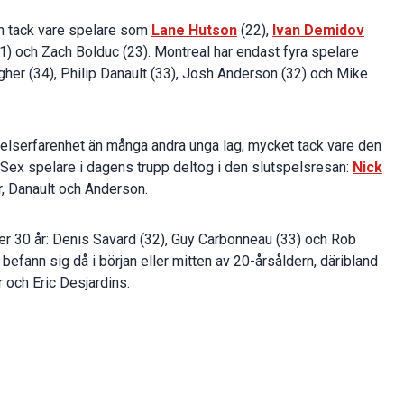
rn tack vare spelare som
Lane Hutson
(22),
Ivan Demidov
1) och Zach Bolduc (23). Montreal har endast fyra spelare
agher (34), Philip Danault (33), Josh Anderson (32) och Mike
pelserfarenhet än många andra unga lag, mycket tack vare den
. Sex spelare i dagens trupp deltog i den slutspelsresan:
Nick
r, Danault och Anderson.
er 30 år: Denis Savard (32), Guy Carbonneau (33) och Rob
efann sig då i början eller mitten av 20-årsåldern, däribland
 och Eric Desjardins.