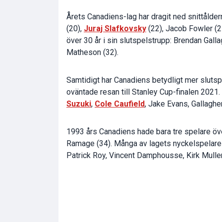
Årets Canadiens-lag har dragit ned snittålde
(20),
Juraj Slafkovsky
(22), Jacob Fowler (2
över 30 år i sin slutspelstrupp: Brendan Gall
Matheson (32).
Samtidigt har Canadiens betydligt mer sluts
oväntade resan till Stanley Cup-finalen 2021
Suzuki
,
Cole Caufield
, Jake Evans, Gallaghe
1993 års Canadiens hade bara tre spelare öv
Ramage (34). Många av lagets nyckelspelare b
Patrick Roy, Vincent Damphousse, Kirk Muller