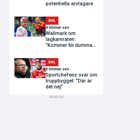
potentiella arvtagare
SHL
4 timmar sen
Wallmark om
lagkamraten:
"Kommer bli dumma
utvisningar"
SHL
5 timmar sen
Sportchefens svar om
truppbygget: "Där är
det nej"
ANNONS