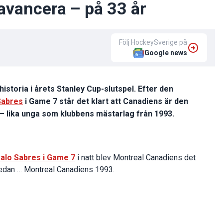
 avancera – på 33 år
Följ HockeySverige på
Google news
historia i årets Stanley Cup-slutspel. Efter den
Sabres
i Game 7 står det klart att Canadiens är den
 – lika unga som klubbens mästarlag från 1993.
falo Sabres i Game 7
i natt blev Montreal Canadiens det
l sedan … Montreal Canadiens 1993.