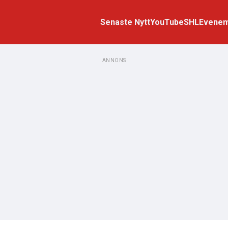
Senaste Nytt
YouTube
SHL
Evene
ANNONS