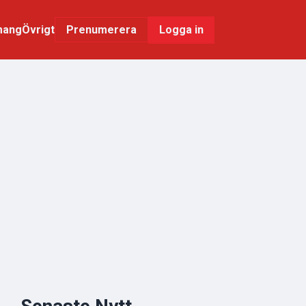
mang
Övrigt
Logga in
Prenumerera