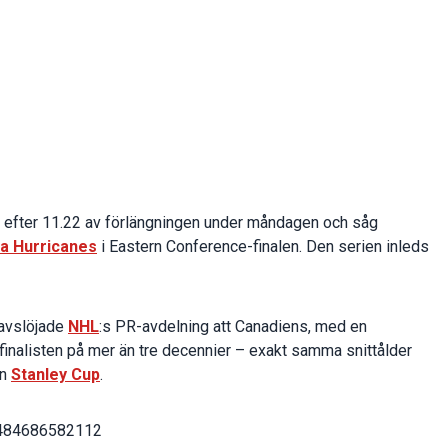
 efter 11.22 av förlängningen under måndagen och såg
na Hurricanes
i Eastern Conference-finalen. Den serien inleds
 avslöjade
NHL
:s PR-avdelning att Canadiens, med en
sfinalisten på mer än tre decennier – exakt samma snittålder
nn
Stanley Cup
.
2484686582112