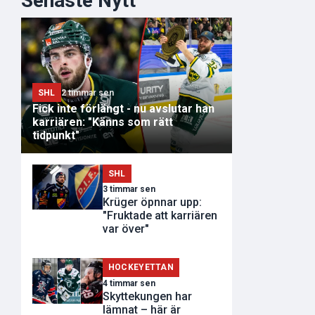
Senaste Nytt
SHL
2 timmar sen
Fick inte förlängt - nu avslutar han
karriären: "Känns som rätt
tidpunkt"
SHL
3 timmar sen
Krüger öpnnar upp:
"Fruktade att karriären
var över"
HOCKEYETTAN
4 timmar sen
Skyttekungen har
lämnat – här är