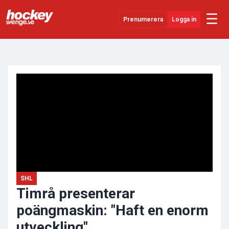
☰
Prenumerera
Logga in
ANNONS
Senaste Nytt
YouTube
SHL
Evenemang
Övrigt
SHL
Timrå presenterar
poängmaskin: "Haft en enorm
utveckling"