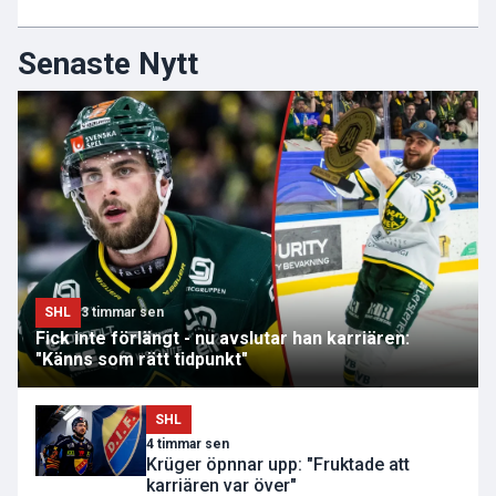
Senaste Nytt
SHL
3 timmar sen
Fick inte förlängt - nu avslutar han karriären:
"Känns som rätt tidpunkt"
SHL
4 timmar sen
Krüger öpnnar upp: "Fruktade att
karriären var över"