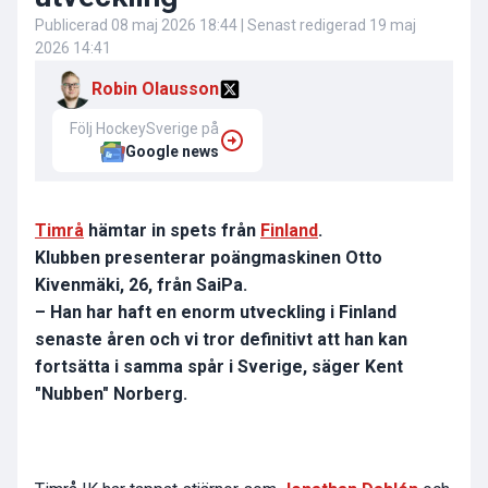
Publicerad
08 maj 2026 18:44
| Senast redigerad
19 maj
2026 14:41
Robin Olausson
Följ HockeySverige på
Google news
Timrå
hämtar in spets från
Finland
.
Klubben presenterar poängmaskinen Otto
Kivenmäki, 26, från SaiPa.
– Han har haft en enorm utveckling i Finland
senaste åren och vi tror definitivt att han kan
fortsätta i samma spår i Sverige, säger Kent
"Nubben" Norberg.