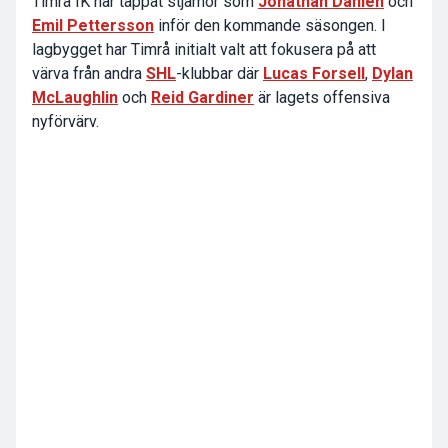
Timrå IK har tappat stjärnor som
Jonathan Dahlén
och
Emil Pettersson
inför den kommande säsongen. I
lagbygget har Timrå initialt valt att fokusera på att
värva från andra
SHL
-klubbar där
Lucas Forsell
,
Dylan
McLaughlin
och
Reid Gardiner
är lagets offensiva
nyförvärv.