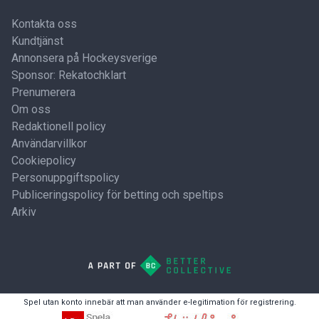
Kontakta oss
Kundtjänst
Annonsera på Hockeysverige
Sponsor: Rekatochklart
Prenumerera
Om oss
Redaktionell policy
Användarvillkor
Cookiepolicy
Personuppgiftspolicy
Publiceringspolicy för betting och speltips
Arkiv
Spel utan konto innebär att man använder e-legitimation för registrering.