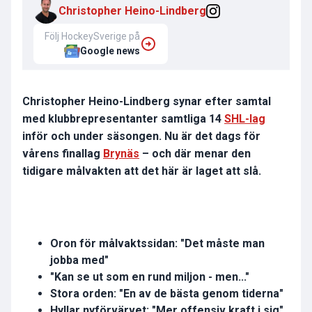
Christopher Heino-Lindberg
Följ HockeySverige på
Google news
Christopher Heino-Lindberg synar efter samtal
med klubbrepresentanter samtliga 14
SHL-lag
inför och under säsongen. Nu är det dags för
vårens finallag
Brynäs
– och där menar den
tidigare målvakten att det här är laget att slå.
Oron för målvaktssidan: "Det måste man
jobba med"
"Kan se ut som en rund miljon - men..."
Stora orden: "En av de bästa genom tiderna"
Hyllar nyförvärvet: "Mer offensiv kraft i sig"