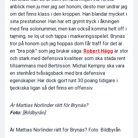
anblick men ju mer jag ser honom, desto mer undrar jag
om det finns klass i den kroppen. Han blandar mycket i
sina prestationer. Han har ett grymt tryck i åkningen
med fina solonummer, men kan också komma helt off i
tajming, se loj ut och tappa i markeringsspelet. Brynäs
tror på honom och jag hoppas dom får träff för det är
en ”bra pöjk” som jag brukar säga.
Robert Hägg
är stor
och stark med defensiva kvaliteer som ska städa rent
tillsammans med Bertilsson. Michal Kempny ska vara
en stenhård tvåvägsback med bra defensiva
egenskaper. Har dock gjort runt 30 poäng tidigare i
tjeckiska ligan så det finns en offensiv.
Är Mattias Norlinder rätt för Brynäs?
Foto:
[Bildbyrån]
Är Mattias Norlinder rätt för Brynäs? Foto: Bildbyrån.