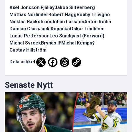
Axel Jonsson Fjällby
Jakob Silfverberg
Mattias Norlinder
Robert Hägg
Bobby Trivigno
Nicklas Bäckström
Johan Larsson
Anton Rödin
Damian Clara
Jack Kopacka
Oskar Lindblom
Lucas Pettersson
Leo Sundqvist (Forward)
Michal Svrcek
Brynäs IF
Michal Kempný
Gustav Hillström
Dela artikel:
Senaste Nytt