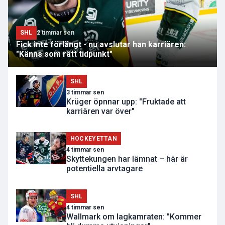
SHL
2 timmar sen
Fick inte förlängt - nu avslutar han karriären:
"Känns som rätt tidpunkt"
SHL
3 timmar sen
Krüger öpnnar upp: "Fruktade att
karriären var över"
HOCKEYETTAN
4 timmar sen
Skyttekungen har lämnat – här är
potentiella arvtagare
SHL
4 timmar sen
Wallmark om lagkamraten: "Kommer