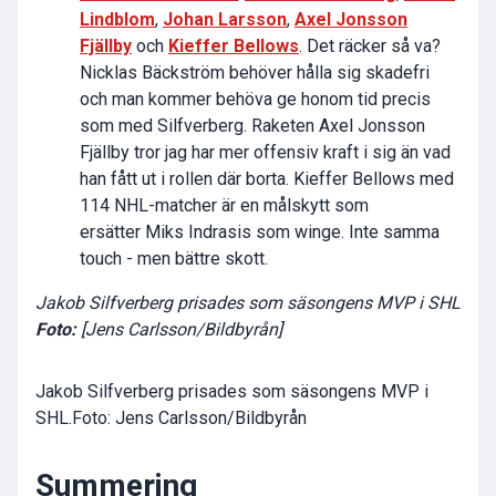
Lindblom
,
Johan Larsson
,
Axel Jonsson
Fjällby
och
Kieffer Bellows
. Det räcker så va?
Nicklas Bäckström behöver hålla sig skadefri
och man kommer behöva ge honom tid precis
som med Silfverberg. Raketen Axel Jonsson
Fjällby tror jag har mer offensiv kraft i sig än vad
han fått ut i rollen där borta. Kieffer Bellows med
114 NHL-matcher är en målskytt som
ersätter Miks Indrasis som winge. Inte samma
touch - men bättre skott.
Jakob Silfverberg prisades som säsongens MVP i SHL
Foto:
[Jens Carlsson/Bildbyrån]
Jakob Silfverberg prisades som säsongens MVP i
SHL.Foto: Jens Carlsson/Bildbyrån
Summering