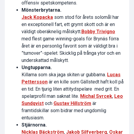
offensiv spetskompetens.
Mönsterbrytarna.
Jack Kopacka
som stod för årets solomål har
en exceptionell fart, ett grymt skott och är en
väldigt oberäknelig målskytt.
Bobby Trivigno
med flest game winning-goals för Brynäs förra
året är en personlig favorit som är väldigt bra i
”turnover”-spelet. Skicklig på trånga ytor och en
underskattad målskytt.
Ungtupparna.
Killarna som ska jaga skiten ur gubbarna.
Lucas
Pettersson
är en kille som Gällstedt haft koll på
en tid. En tjurig liten attitydspelare med grit. En
spelarprofil man saknat lite.
Michal Svrcek
,
Leo
Sundqvist
och
Gustav Hillström
är
framtidskillar som bidrar med ungdomlig
entusiasm.
Stjärnorna.
Nicklas Bäckström
,
Jakob Silfverberg
,
Oskar