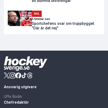
bli dumma utvisningar"
SHL
5 timmar sen
Sportchefens svar om truppbygget:
"Där är det nej"
Ansvarig utgivare
Uffe Bodin
Chefredaktör