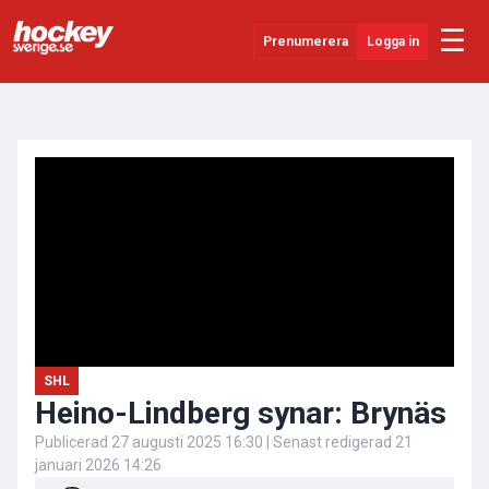
☰
Prenumerera
Logga in
ANNONS
Senaste Nytt
YouTube
SHL
Evenemang
Övrigt
SHL
Heino-Lindberg synar: Brynäs
Publicerad
27 augusti 2025 16:30
| Senast redigerad
21
januari 2026 14:26