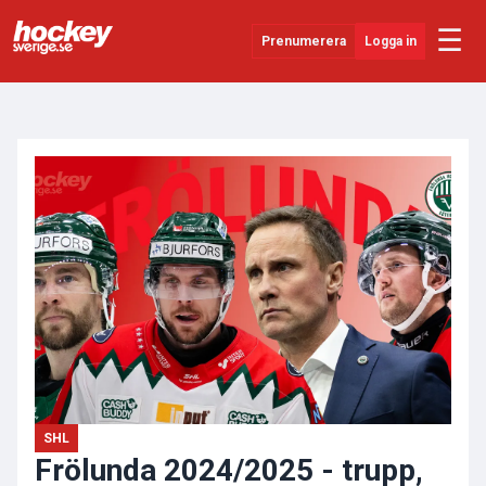
☰
Prenumerera
Logga in
ANNONS
Senaste Nytt
YouTube
SHL
Evenemang
Övrigt
SHL
Frölunda 2024/2025 - trupp,