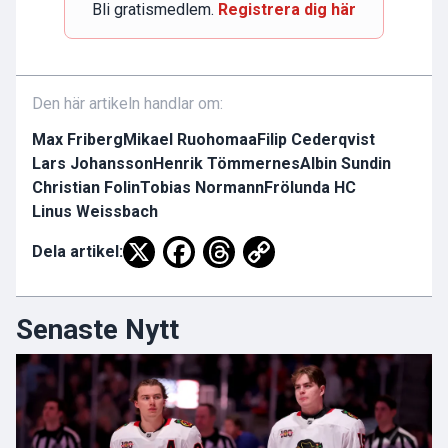
Bli gratismedlem.
Registrera dig här
Den här artikeln handlar om:
Max Friberg
Mikael Ruohomaa
Filip Cederqvist
Lars Johansson
Henrik Tömmernes
Albin Sundin
Christian Folin
Tobias Normann
Frölunda HC
Linus Weissbach
Dela artikel:
Senaste Nytt