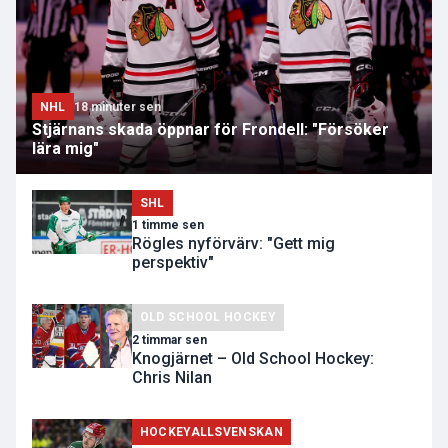
NHL
18 minuter sen
Stjärnans skada öppnar för Frondell: "Försöker
lära mig"
SHL
1 timme sen
Rögles nyförvärv: "Gett mig
perspektiv"
OLD SCHOOL HOCKEY
2 timmar sen
Knogjärnet – Old School Hockey:
Chris Nilan
HOCKEYALLSVENSKAN