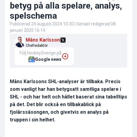
betyg på alla spelare, analys,
spelschema
Publicerad
24 augusti 2024 10:30
| Senast redigerad
08
januari 2025 16:14
Måns Karlsson
Chefredaktör
Följ HockeySverige på
Google news
Måns Karlssons SHL-analyser är tillbaka. Precis
som vanligt har han betygsatt samtliga spelare i
SHL - och har helt och hållet baserat sina tabelltips
på det. Det blir också en tillbakablick på
fjolårssäsongen, och givetvis en analys på
truppen i sin helhet.