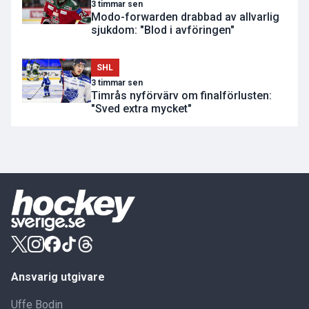
3 timmar sen
Modo-forwarden drabbad av allvarlig
sjukdom: "Blod i avföringen"
SHL
3 timmar sen
Timrås nyförvärv om finalförlusten:
"Sved extra mycket"
Ansvarig utgivare
Uffe Bodin