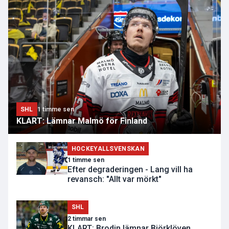
SHL
1 timme sen
KLART: Lämnar Malmö för Finland
HOCKEYALLSVENSKAN
1 timme sen
Efter degraderingen - Lang vill ha
revansch: "Allt var mörkt"
SHL
2 timmar sen
KLART: Brodin lämnar Björklöven