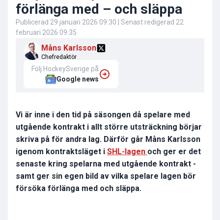
förlänga med – och släppa
Publicerad
29 januari 2026 09:30
| Senast redigerad
22
februari 2026 09:35
Måns Karlsson
Chefredaktör
Följ HockeySverige på
Google news
Vi är inne i den tid på säsongen då spelare med
utgående kontrakt i allt större utsträckning börjar
skriva på för andra lag. Därför går Måns Karlsson
igenom kontraktsläget i
SHL-lagen
och ger er det
senaste kring spelarna med utgående kontrakt -
samt ger sin egen bild av vilka spelare lagen bör
försöka förlänga med och släppa.