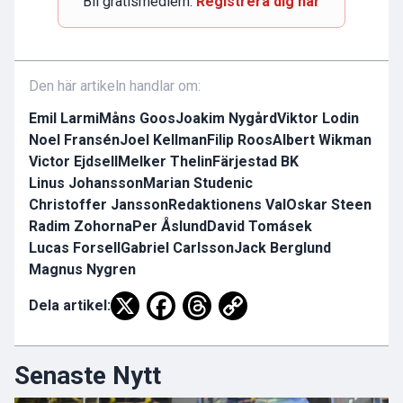
Bli gratismedlem.
Registrera dig här
Den här artikeln handlar om:
Emil Larmi
Måns Goos
Joakim Nygård
Viktor Lodin
Noel Fransén
Joel Kellman
Filip Roos
Albert Wikman
Victor Ejdsell
Melker Thelin
Färjestad BK
Linus Johansson
Marian Studenic
Christoffer Jansson
Redaktionens Val
Oskar Steen
Radim Zohorna
Per Åslund
David Tomásek
Lucas Forsell
Gabriel Carlsson
Jack Berglund
Magnus Nygren
Dela artikel:
Senaste Nytt