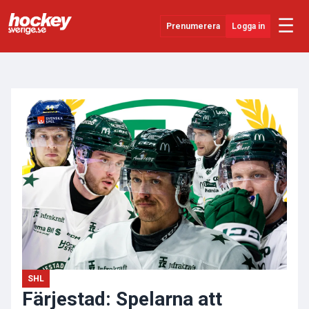
☰
Prenumerera
Logga in
ANNONS
Senaste Nytt
YouTube
SHL
Evenemang
Övrigt
SHL
Färjestad: Spelarna att