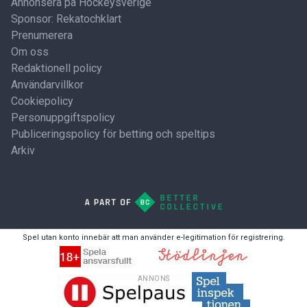
Annonsera på Hockeysverige
Sponsor: Rekatochklart
Prenumerera
Om oss
Redaktionell policy
Användarvillkor
Cookiepolicy
Personuppgiftspolicy
Publiceringspolicy för betting och speltips
Arkiv
Spel utan konto innebär att man använder e-legitimation för registrering.
ANNONS