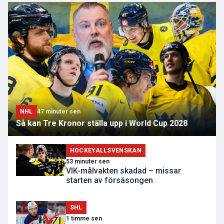
NHL
47 minuter sen
Så kan Tre Kronor ställa upp i World Cup 2028
HOCKEYALLSVENSKAN
53 minuter sen
VIK-målvakten skadad – missar
starten av försäsongen
SHL
1 timme sen