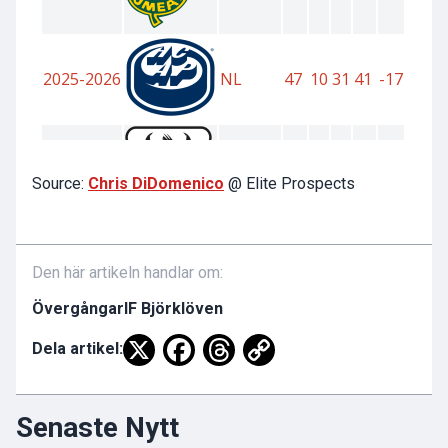
Source:
Chris DiDomenico
@ Elite Prospects
Den här artikeln handlar om:
Övergångar
IF Björklöven
Dela artikel:
Senaste Nytt