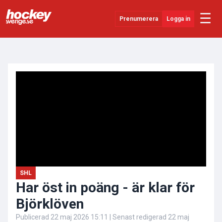
☰
Prenumerera
Logga in
ANNONS
Senaste Nytt
YouTube
SHL
Evenemang
Övrigt
SHL
Har öst in poäng - är klar för
Björklöven
Publicerad
22 maj 2026 15:11
| Senast redigerad
22 maj