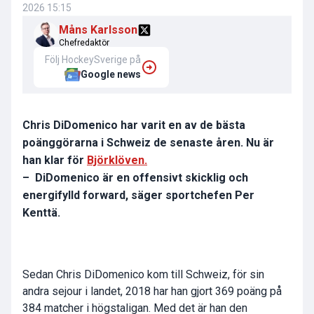
2026 15:15
Måns Karlsson
Chefredaktör
Följ HockeySverige på
Google news
Chris DiDomenico har varit en av de bästa
poänggörarna i Schweiz de senaste åren. Nu är
han klar för
Björklöven.
– DiDomenico är en offensivt skicklig och
energifylld forward, säger sportchefen Per
Kenttä.
Sedan Chris DiDomenico kom till Schweiz, för sin
andra sejour i landet, 2018 har han gjort 369 poäng på
384 matcher i högstaligan. Med det är han den