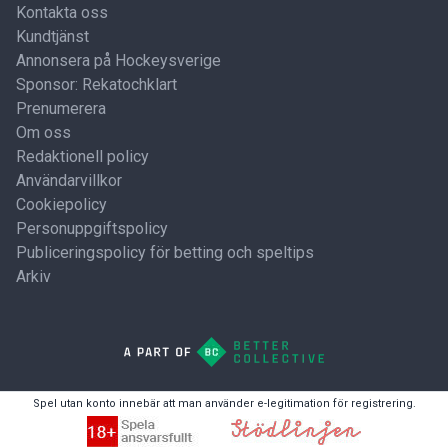
Kontakta oss
Kundtjänst
Annonsera på Hockeysverige
Sponsor: Rekatochklart
Prenumerera
Om oss
Redaktionell policy
Användarvillkor
Cookiepolicy
Personuppgiftspolicy
Publiceringspolicy för betting och speltips
Arkiv
Spel utan konto innebär att man använder e-legitimation för registrering.