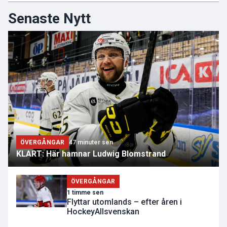
Senaste Nytt
ÖVERGÅNGAR
47 minuter sen
KLART: Här hamnar Ludwig Blomstrand
ÖVERGÅNGAR
1 timme sen
Flyttar utomlands – efter åren i
HockeyAllsvenskan