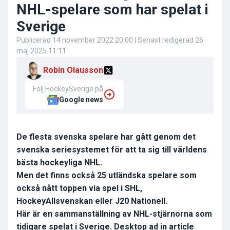
NHL-spelare som har spelat i
Sverige
Publicerad
14 november 2022 20:00
| Senast redigerad
26
maj 2025 11:11
Robin Olausson
Följ HockeySverige på
Google news
De flesta svenska spelare har gått genom det
svenska seriesystemet för att ta sig till världens
bästa hockeyliga NHL.
Men det finns också 25 utländska spelare som
också nått toppen via spel i SHL,
HockeyAllsvenskan eller J20 Nationell.
Här är en sammanställning av NHL-stjärnorna som
tidigare spelat i Sverige.
Desktop ad in article