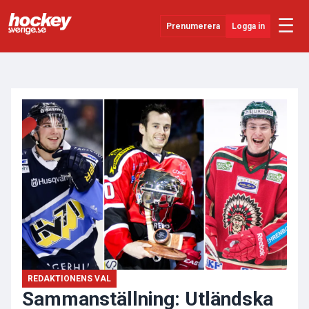
☰
Prenumerera
Logga in
ANNONS
Senaste Nytt
YouTube
SHL
Evenemang
Övrigt
REDAKTIONENS VAL
Sammanställning: Utländska