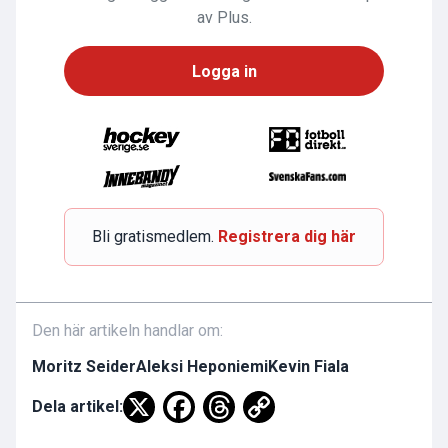
av Plus.
Logga in
Bli gratismedlem.
Registrera dig här
Den här artikeln handlar om:
Moritz Seider
Aleksi Heponiemi
Kevin Fiala
Dela artikel: