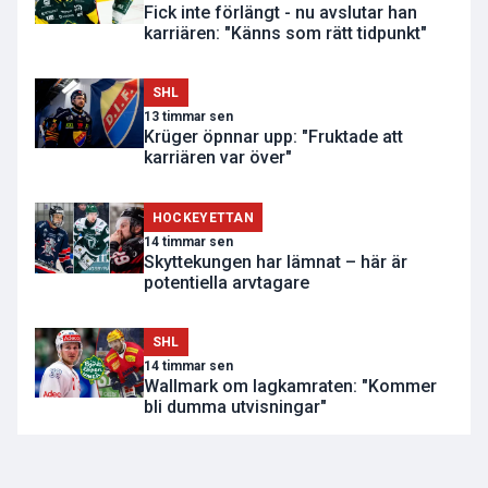
Fick inte förlängt - nu avslutar han
karriären: "Känns som rätt tidpunkt"
SHL
13 timmar sen
Krüger öpnnar upp: "Fruktade att
karriären var över"
HOCKEYETTAN
14 timmar sen
Skyttekungen har lämnat – här är
potentiella arvtagare
SHL
14 timmar sen
Wallmark om lagkamraten: "Kommer
bli dumma utvisningar"