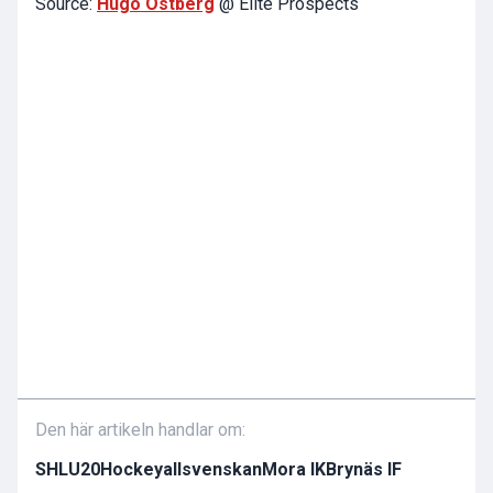
Source:
Hugo Östberg
@ Elite Prospects
Den här artikeln handlar om:
SHL
U20
Hockeyallsvenskan
Mora IK
Brynäs IF