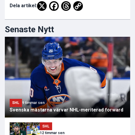
Dela artikel:
Senaste Nytt
SHL
9 timmar sen
Svenska mästarna värvar NHL-meriterad forward
SHL
12 timmar sen