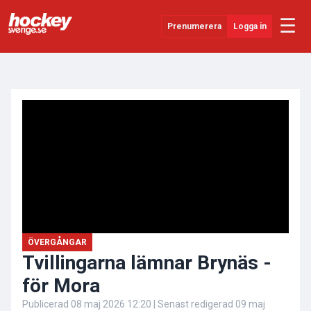
☰
Prenumerera
Logga in
ANNONS
Senaste Nytt
YouTube
SHL
Evenemang
Övrigt
ÖVERGÅNGAR
Tvillingarna lämnar Brynäs -
för Mora
Publicerad
08 maj 2026 12:20
| Senast redigerad
09 maj