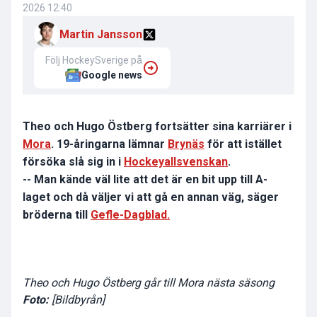
2026 12:40
Martin Jansson
Följ HockeySverige på
Google news
Theo och Hugo Östberg fortsätter sina karriärer i
Mora
. 19-åringarna lämnar
Brynäs
för att istället
försöka slå sig in i
Hockeyallsvenskan
.
-- Man kände väl lite att det är en bit upp till A-
laget och då väljer vi att gå en annan väg, säger
bröderna till
Gefle-Dagblad.
Theo och Hugo Östberg går till Mora nästa säsong
Foto:
[Bildbyrån]