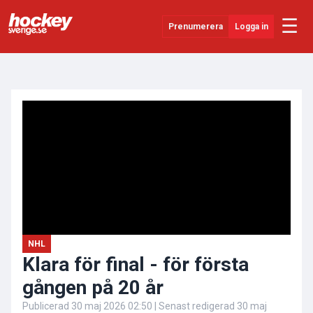
☰
Prenumerera
Logga in
ANNONS
Senaste Nytt
YouTube
SHL
Evenemang
Övrigt
NHL
Klara för final - för första
gången på 20 år
Publicerad
30 maj 2026 02:50
| Senast redigerad
30 maj