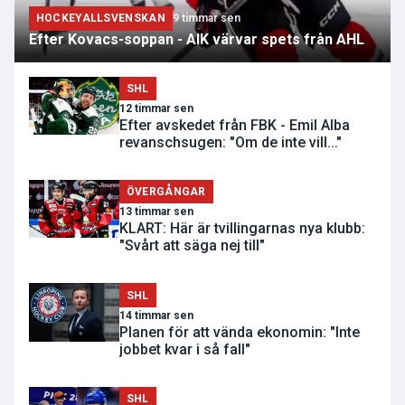
HOCKEYALLSVENSKAN
9 timmar sen
Efter Kovacs-soppan - AIK värvar spets från AHL
SHL
12 timmar sen
Efter avskedet från FBK - Emil Alba
revanschsugen: "Om de inte vill..."
ÖVERGÅNGAR
13 timmar sen
KLART: Här är tvillingarnas nya klubb:
"Svårt att säga nej till"
SHL
14 timmar sen
Planen för att vända ekonomin: "Inte
jobbet kvar i så fall"
SHL