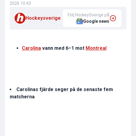
2026 10:43
Följ HockeySverige på
Hockeysverige
Google news
Carolina
vann med 6–1 mot
Montreal
Carolinas fjärde seger på de senaste fem
matcherna