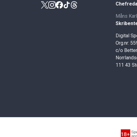
Chefreda
Måns Kar
Skribent
Digital S
Org.nr: 5
c/o Better
Norrlands
111 43 S