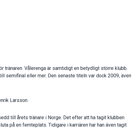
ör tränaren. Vålerenga är samtidigt en betydligt större klubb.
till semifinal eller mer. Den senaste titeln var dock 2009, även
enrik Larsson.
d till årets tränare i Norge. Det efter att ha tagit klubben
r sluta på en femteplats. Tidigare i karriären har han även tagit