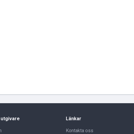
 utgivare
Länkar
n
Kontakta oss