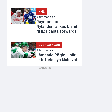
NHL
7 timmar sen
Raymond och
Nylander rankas bland
NHL:s bästa forwards
ÖVERGÅNGAR
8 timmar sen
Lämnade Rögle – här
är löftets nya klubbval
ANNONS