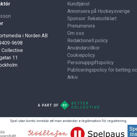
ktör
Kundtjänst
Annonsera på Hockeysverige
lsson
Sponsor: Rekatochklart
er
Prenumerera
Om oss
portsmedia i Norden AB
Redaktionell policy
59409-9698
Användarvillkor
 Collective
Cookiepolicy
gatan 11
Personuppgiftspolicy
tockholm
Publiceringspolicy för betting o
Arkiv
Spel utan konto innebär att man använder e-legitimation för registrering.