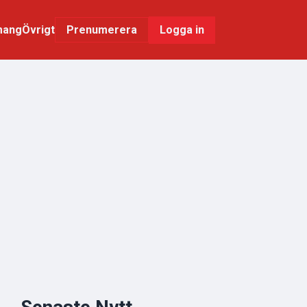
mang
Övrigt
Logga in
Prenumerera