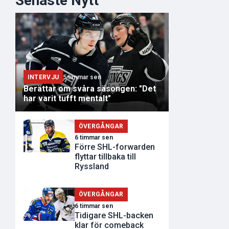
Senaste Nytt
INTERVJU
5 timmar sen
Berättar om svåra säsongen: "Det
har varit tufft mentalt"
ÖVERGÅNGAR
6 timmar sen
Förre SHL-forwarden
flyttar tillbaka till
Ryssland
ÖVERGÅNGAR
6 timmar sen
Tidigare SHL-backen
klar för comeback