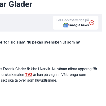
ar Glader
Följ HockeySverige på
Google news
der för sig själv. Nu pekas svensken ut som ny
t Fredrik Glader är klar i Narvik. Nu väntar nästa uppdrag för
t norska kanalen
TV2
är han på väg in i Vålerenga som
å sikt ska ta över som huvudtränare.