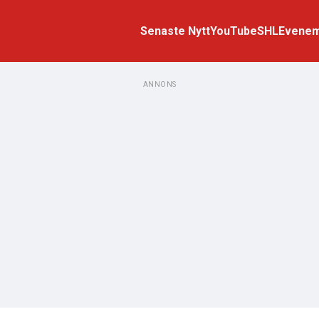
Senaste Nytt
YouTube
SHL
Evene
ANNONS