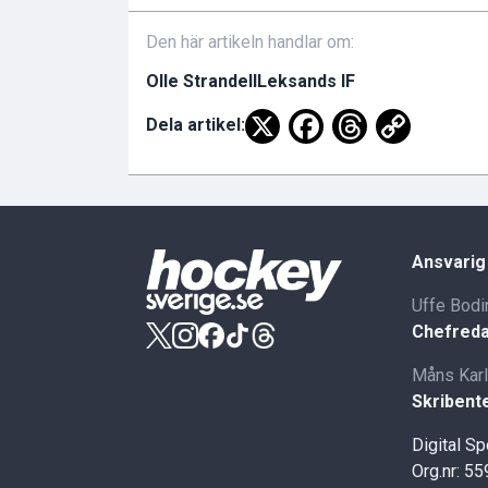
Den här artikeln handlar om:
Olle Strandell
Leksands IF
Dela artikel:
Ansvarig
Uffe Bodi
Chefreda
Måns Kar
Skribent
Digital S
Org.nr: 5