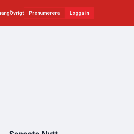
mang
Övrigt
Logga in
Prenumerera