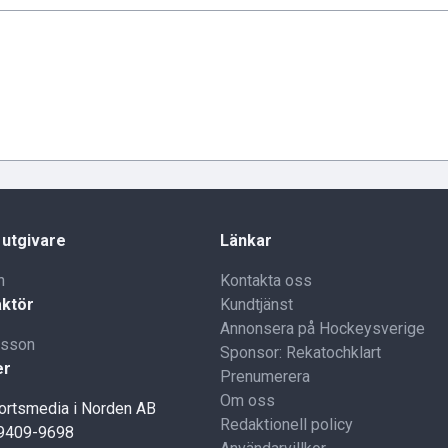
 utgivare
Länkar
n
Kontakta oss
ktör
Kundtjänst
Annonsera på Hockeysverige
lsson
Sponsor: Rekatochklart
er
Prenumerera
Om oss
portsmedia i Norden AB
Redaktionell policy
59409-9698