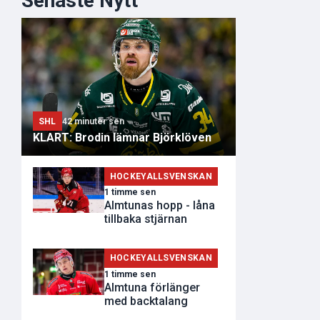
Senaste Nytt
SHL
42 minuter sen
KLART: Brodin lämnar Björklöven
HOCKEYALLSVENSKAN
1 timme sen
Almtunas hopp - låna
tillbaka stjärnan
HOCKEYALLSVENSKAN
1 timme sen
Almtuna förlänger
med backtalang