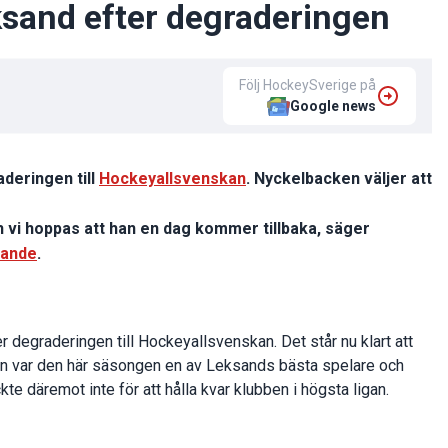
ksand efter degraderingen
Följ HockeySverige på
Google news
deringen till
Hockeyallsvenskan
. Nyckelbacken väljer att
ch vi hoppas att han en dag kommer tillbaka, säger
lande
.
r degraderingen till Hockeyallsvenskan. Det står nu klart att
Backen var den här säsongen en av Leksands bästa spelare och
e däremot inte för att hålla kvar klubben i högsta ligan.