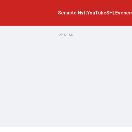
Senaste Nytt
YouTube
SHL
Evene
ANNONS