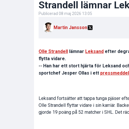
Strandell lämnar Le
Publicerad
08 maj 2026 13:05
Martin Jansson
Olle Strandell
lämnar
Leksand
efter degra
flytta vidare.
-- Han har ett stort hjärta för Leksand o
sportchef Jesper Ollas i ett
pressmedde
Leksand fortsätter att tappa tunga pjäser efte
Olle Strandell flyttar vidare i sin karriär. 
gjorde 19 poäng på 52 matcher i SHL. Det räckt