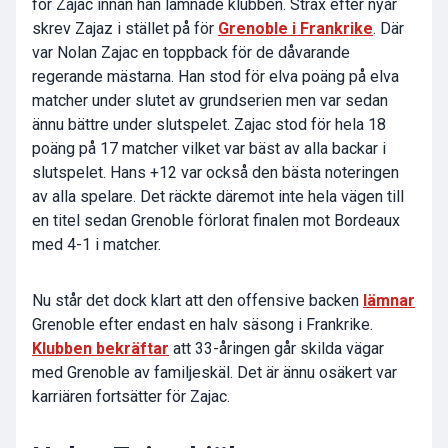
för Zajac innan han lämnade klubben. Strax efter nyår
skrev Zajaz i stället på för
Grenoble i Frankrike
. Där
var Nolan Zajac en toppback för de dåvarande
regerande mästarna. Han stod för elva poäng på elva
matcher under slutet av grundserien men var sedan
ännu bättre under slutspelet. Zajac stod för hela 18
poäng på 17 matcher vilket var bäst av alla backar i
slutspelet. Hans +12 var också den bästa noteringen
av alla spelare. Det räckte däremot inte hela vägen till
en titel sedan Grenoble förlorat finalen mot Bordeaux
med 4-1 i matcher.
Nu står det dock klart att den offensive backen
lämnar
Grenoble efter endast en halv säsong i Frankrike.
Klubben bekräftar
att 33-åringen går skilda vägar
med Grenoble av familjeskäl. Det är ännu osäkert var
karriären fortsätter för Zajac.