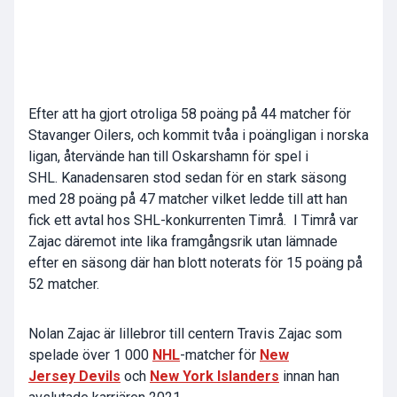
Efter att ha gjort otroliga 58 poäng på 44 matcher för
Stavanger Oilers, och kommit tvåa i poängligan i norska
ligan, återvände han till Oskarshamn för spel i
SHL. Kanadensaren stod sedan för en stark säsong
med 28 poäng på 47 matcher vilket ledde till att han
fick ett avtal hos SHL-konkurrenten Timrå. I Timrå var
Zajac däremot inte lika framgångsrik utan lämnade
efter en säsong där han blott noterats för 15 poäng på
52 matcher.
Nolan Zajac är lillebror till centern Travis Zajac som
spelade över 1 000
NHL
-matcher för
New
Jersey Devils
och
New York Islanders
innan han