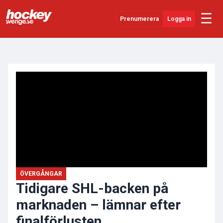
☰
Prenumerera
Logga in
ANNONS
Senaste Nytt
YouTube
SHL
Evenemang
Övrigt
ÖVERGÅNGAR
Tidigare SHL-backen på
marknaden – lämnar efter
finalförlusten