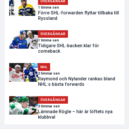
ÖVERGÅNGAR
1 timme sen
Förre SHL-forwarden flyttar tillbaka till
Ryssland
ÖVERGÅNGAR
1 timme sen
Tidigare SHL-backen klar för
comeback
NHL
2 timmar sen
Raymond och Nylander rankas bland
NHL:s bästa forwards
ÖVERGÅNGAR
3 timmar sen
Lämnade Rögle – här är löftets nya
klubbval