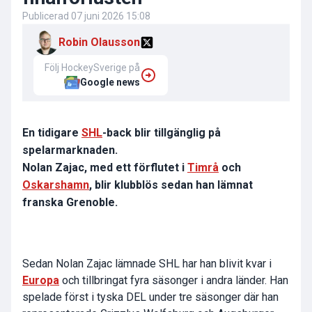
Publicerad
07 juni 2026 15:08
Robin Olausson
Följ HockeySverige på
Google news
En tidigare
SHL
-back blir tillgänglig på
spelarmarknaden.
Nolan Zajac, med ett förflutet i
Timrå
och
Oskarshamn
, blir klubblös sedan han lämnat
franska Grenoble.
Sedan Nolan Zajac lämnade SHL har han blivit kvar i
Europa
och tillbringat fyra säsonger i andra länder. Han
spelade först i tyska DEL under tre säsonger där han